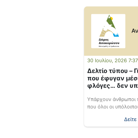
30 Ιουλίου, 2026 7:3
Δελτίο τύπου – Γ
που έφυγαν μέσ
φλόγες… δεν υ
λόγια ….
Υπάρχουν άνθρωποι π
που όλοι οι υπόλοιπ
σωθούμε, εκείνοι τρ
Δείτε
κίνδυνο,με αυταπάρν
αίσθημα καθήκοντος,
σκοπό να σώσουν μι