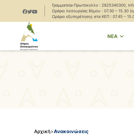
Γραμματεία-Πρωτόκολλο : 2825340300, inf
Ωράριο λειτουργίας δήμου : 07.30 – 15.30 (
Ωράριο εξυπηρέτησης στα ΚΕΠ : 07.45 – 15.
NEA
Αρχική
>
Ανακοινώσεις