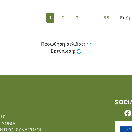
άσος. Έτσι
αν οι
1
2
3
…
58
Επό
ς ήρωες.Σκύβω
κεφάλι
ους και
Προώθηση σελίδας:
Εκτύπωση:
SOCI
ΗΣ
ΟΙΝΩΝΙΑ
ΝΤΙΚΟΙ ΣΥΝΔΕΣΜΟΙ