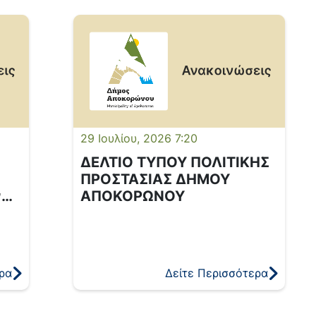
που έχασαν μέσα σε λίγες ώρες
τον κόπο μιας ζωής και, πάνω απ’
όλα, δύο πυροσβέστες που έπεσαν
την ώρα του καθήκοντος, δίνοντας
μέχρι και την τελευταία τους ανάσα
για να προστατεύσουν τον
συνάνθρωπο και τον τόπο […]
29 Ιουλίου, 2026 7:20
ΔΕΛΤΙΟ ΤΥΠΟΥ ΠΟΛΙΤΙΚΗΣ
ΠΡΟΣΤΑΣΙΑΣ ΔΗΜΟΥ
ν
ΑΠΟΚΟΡΩΝΟΥ
μού
ρα
Δείτε Περισσότερα