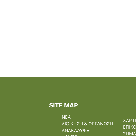
ζωή, ένα σπίτι, ένα δ
έζησαν και έτσι έφυγ
πυροσβέστες μας, ω
με βαθύ σεβασμό το 
μπροστά στη θυσία τ
εκφράζω από […]
SITE MAP
ΝΕΑ
ΧΑΡΤ
ΔΙΟΙΚΗΣΗ & ΟΡΓΑΝΩΣΗ
ΕΠΙΚ
ΑΝΑΚΑΛΥΨΕ
ΣΗΜΑ