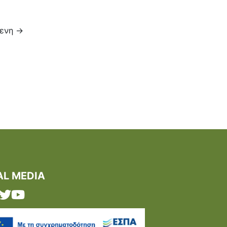
μενη
→
AL MEDIA