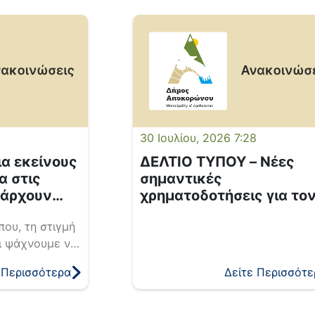
7
30 Ιουλίου, 2026 7:28
ια εκείνους
ΔΕΛΤΙΟ ΤΥΠΟΥ – Νέες
α στις
σημαντικές
πάρχουν
χρηματοδοτήσεις για το
Δήμο Αποκορώνου
ου, τη στιγμή
συνολικού προϋπολογισ
οι ψάχνουμε να
588.000,00 ευρώ – Έργα
έχουν προς τον
ουσίας με τη στήριξη της
 Περισσότερα
Δείτε Περισσότε
ηση, με
Περιφέρειας Κρήτης
 με μοναδικό
α ανθρώπινη