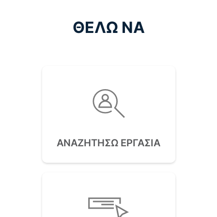
04/08/2026
ΘΕΛΩ ΝΑ
Μάθε περισσότερα
ΠΡΟΣΚΛΗΣΗ ΕΝΔΙΑΦΕΡΟΝΤΟΣ ΓΙΑ
ΥΠΟΒΟΛΗ ΠΡΟΣΦΟΡΑΣ ΓΙΑ ΤΗΝ ΕΠΙΛΟΓΗ
ΑΝΑΔΟΧΟΥ ΤΗΣ ΜΕΛΕΤΗΣ ΜΕ…
04/08/2026
Μάθε περισσότερα
Προληπτικά μέτρα για την Ευλογιά των
ΑΝΑΖΗΤΗΣΩ ΕΡΓΑΣΙΑ
αιγοπροβάτων
10/07/2026
Μάθε περισσότερα
ΑΠΑΛΛΟΤΡΙΩΣΗ ΓΙΑ ΤΗΝ ΚΑΤΑΣΚΕΥΗ ΤΟΥ