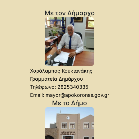
04/08/2026
Με τον Δήμαρχο
Μάθε περισσότερα
Δελτίο τύπου – Δεν ήταν κινδυνολογία. Ήταν
η αλήθεια.
04/08/2026
Μάθε περισσότερα
Χαράλαμπος Κουκιανάκης
Γραμματεία Δημάρχου
ΠΡΟΣΚΛΗΣΗ ΕΝΔΙΑΦΕΡΟΝΤΟΣ ΓΙΑ
Τηλέφωνο: 2825340335
ΥΠΟΒΟΛΗ ΠΡΟΣΦΟΡΑΣ ΓΙΑ ΤΗΝ ΕΠΙΛΟΓΗ
Email: mayor@apokoronas.gov.gr
ΑΝΑΔΟΧΟΥ ΤΗΣ ΜΕΛΕΤΗΣ ΜΕ…
Με το Δήμο
04/08/2026
Μάθε περισσότερα
Προληπτικά μέτρα για την Ευλογιά των