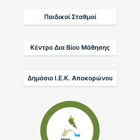
04/08/2026
Μάθε περισσότερα
Παιδικοί Σταθμοί
Δελτίο τύπου – Δεν ήταν κινδυνολογία. Ήταν
η αλήθεια.
Κέντρο Δια Βίου Μάθησης
04/08/2026
Μάθε περισσότερα
Δημόσιο Ι.Ε.Κ. Αποκορώνου
ΠΡΟΣΚΛΗΣΗ ΕΝΔΙΑΦΕΡΟΝΤΟΣ ΓΙΑ
ΥΠΟΒΟΛΗ ΠΡΟΣΦΟΡΑΣ ΓΙΑ ΤΗΝ ΕΠΙΛΟΓΗ
ΑΝΑΔΟΧΟΥ ΤΗΣ ΜΕΛΕΤΗΣ ΜΕ…
04/08/2026
Μάθε περισσότερα
Προληπτικά μέτρα για την Ευλογιά των