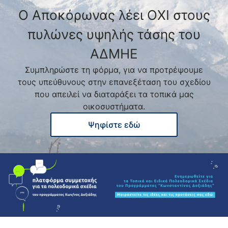
Μάθε περισσότερα
Ο Αποκόρωνας λέει ΟΧΙ στους
ΔΕΛΤΙΟ ΤΥΠΟΥ – Η 4η Γιορτή του Απόδημου
πυλώνες υψηλής τάσης του
Κρητικού: Μια μεγάλη αγκαλιά…
ΑΔΜΗΕ
Συμπληρώστε τη φόρμα, για να προτρέψουμε
04/08/2026
τους υπεύθυνους στην επανεξέταση του σχεδίου
Μάθε περισσότερα
που απειλεί να διαταράξει τα τοπικά μας
οικοσυστήματα.
ΑΝΑΚΟΙΝΩΣΗ 14/2026 Για την πρόσληψη
Ψηφίστε εδώ
προσωπικού με σχέση εργασίας ιδιωτικού
δικαίου ορισμένου…
04/08/2026
Μάθε περισσότερα
Δελτίο τύπου – Δεν ήταν κινδυνολογία. Ήταν
η αλήθεια.