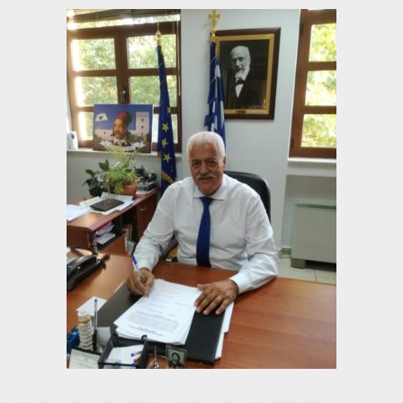
«Ο Αποκόρωνας απέδειξε ότι η αλληλεγγύη
δεν είναι λόγια, είναι πράξη» Δήλωση…
07/08/2026
Μάθε περισσότερα
ΕΝΗΜΕΡΩΣΗ ΔΙΑΚΟΠΗΣ ΗΛΕΚΤΡΙΚΟΥ
ΡΕΥΜΑΤΟΣ
05/08/2026
Μάθε περισσότερα
ΔΕΛΤΙΟ ΤΥΠΟΥ – Η 4η Γιορτή του Απόδημου
Κρητικού: Μια μεγάλη αγκαλιά…
04/08/2026