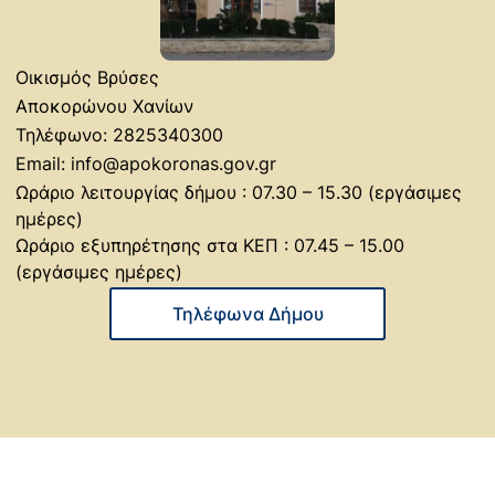
αιγοπροβάτων
10/07/2026
Οικισμός Βρύσες
Αποκορώνου Χανίων
Μάθε περισσότερα
Τηλέφωνο: 2825340300
ΑΠΑΛΛΟΤΡΙΩΣΗ ΓΙΑ ΤΗΝ ΚΑΤΑΣΚΕΥΗ ΤΟΥ
Email: info@apokoronas.gov.gr
Ωράριο λειτουργίας δήμου : 07.30 – 15.30 (εργάσιμες
ΟΔΙΚΟΥ ΑΞΟΝΑ “ΒΟΡΕΙΟΣ ΟΔΙΚΟΣ ΑΞΟΝΑΣ
ημέρες)
ΚΡΗΤΗΣ”
Ωράριο εξυπηρέτησης στα ΚΕΠ : 07.45 – 15.00
08/04/2026
(εργάσιμες ημέρες)
Μάθε περισσότερα
Τηλέφωνα Δήμου
ΑΝΑΚΟΙΝΩΣΗ ΓΙΑ ΤΟ ΚΑΤΑΔΥΤΙΚΟ ΠΑΡΚΟ
ΑΠΟΚΟΡΩΝΟΥ
02/06/2025
Μάθε περισσότερα