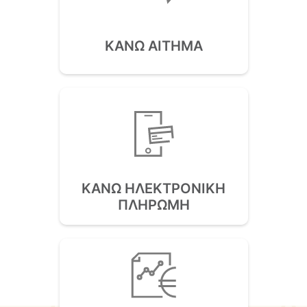
ΟΔΙΚΟΥ ΑΞΟΝΑ “ΒΟΡΕΙΟΣ ΟΔΙΚΟΣ ΑΞΟΝΑΣ
ΚΡΗΤΗΣ”
ΚΑΝΩ ΑΙΤΗΜΑ
08/04/2026
Μάθε περισσότερα
ΑΝΑΚΟΙΝΩΣΗ ΓΙΑ ΤΟ ΚΑΤΑΔΥΤΙΚΟ ΠΑΡΚΟ
ΑΠΟΚΟΡΩΝΟΥ
02/06/2025
ΚΑΝΩ ΗΛΕΚΤΡΟΝΙΚΗ
Μάθε περισσότερα
ΠΛΗΡΩΜΗ
«Ο Αποκόρωνας απέδειξε ότι η αλληλεγγύη
δεν είναι λόγια, είναι πράξη» Δήλωση…
07/08/2026
Μάθε περισσότερα