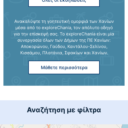
Όλες οι εκδηλώσεις
ΑΝΑΚΟΙΝΩΣΗ ΓΙΑ ΤΟ ΚΑΤΑΔΥΤΙΚΟ ΠΑΡΚΟ
ΑΠΟΚΟΡΩΝΟΥ
Ανακαλύψτε τη γοητευτική ομορφιά των Χανίων
μέσα από το exploreChania, τον απόλυτο οδηγό
02/06/2025
για την επίσκεψή σας. Το exploreChania είναι μία
Μάθε περισσότερα
συνεργασία όλων των Δήμων της ΠΕ Χανίων:
Αποκορώνου, Γαύδου, Καντάλου-Σελίνου,
«Ο Αποκόρωνας απέδειξε ότι η αλληλεγγύη
Κισσάμου, Πλατάνια, Σφακίων και Χανίων.
δεν είναι λόγια, είναι πράξη» Δήλωση…
Μάθετε περισσότερα
07/08/2026
Μάθε περισσότερα
ΕΝΗΜΕΡΩΣΗ ΔΙΑΚΟΠΗΣ ΗΛΕΚΤΡΙΚΟΥ
ΡΕΥΜΑΤΟΣ
Αναζήτηση με φίλτρα
05/08/2026