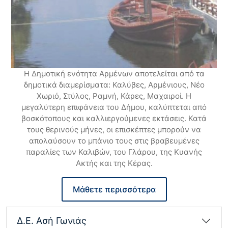
04/08/2026
Μάθε περισσότερα
ΠΡΟΣΚΛΗΣΗ ΕΝΔΙΑΦΕΡΟΝΤΟΣ ΓΙΑ
ΥΠΟΒΟΛΗ ΠΡΟΣΦΟΡΑΣ ΓΙΑ ΤΗΝ ΕΠΙΛΟΓΗ
Η Δημοτική ενότητα Αρμένων αποτελείται από τα
ΑΝΑΔΟΧΟΥ ΤΗΣ ΜΕΛΕΤΗΣ ΜΕ…
δημοτικά διαμερίσματα: Καλύβες, Αρμένιους, Νέο
Χωριό, Στύλος, Ραμνή, Κάρες, Μαχαιροί. Η
04/08/2026
μεγαλύτερη επιφάνεια του Δήμου, καλύπτεται από
Μάθε περισσότερα
βοσκότοπους και καλλιεργούμενες εκτάσεις. Κατά
τους θερινούς μήνες, οι επισκέπτες μπορούν να
Προληπτικά μέτρα για την Ευλογιά των
απολαύσουν το μπάνιο τους στις βραβευμένες
παραλίες των Καλιβών, του Γλάρου, της Κυανής
αιγοπροβάτων
Ακτής και της Κέρας.
10/07/2026
Μάθετε περισσότερα
Μάθε περισσότερα
Δ.Ε. Ασή Γωνιάς
ΑΠΑΛΛΟΤΡΙΩΣΗ ΓΙΑ ΤΗΝ ΚΑΤΑΣΚΕΥΗ ΤΟΥ