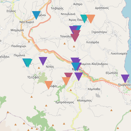
Μάθε περισσότερα
ΔΕΛΤΙΟ ΤΥΠΟΥ – Η 4η Γιορτή του Απόδημου
Κρητικού: Μια μεγάλη αγκαλιά…
04/08/2026
Μάθε περισσότερα
ΑΝΑΚΟΙΝΩΣΗ 14/2026 Για την πρόσληψη
προσωπικού με σχέση εργασίας ιδιωτικού
δικαίου ορισμένου…
04/08/2026
Μάθε περισσότερα
Δελτίο τύπου – Δεν ήταν κινδυνολογία. Ήταν
η αλήθεια.