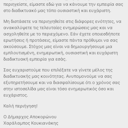
αιγοπροβάτων
περιηγείστε, είμαστε εδώ για να κάνουμε την εμπειρία σας
στο διαδικτυακό μας τόπο ουσιαστική και ευχάριστη.
10/07/2026
Μη διστάσετε να περιηγηθείτε στις διάφορες ενότητες, να
ανακαλύψετε τις τελευταίες ενημερώσεις μας και να
Μάθε περισσότερα
ασχοληθείτε με το περιεχόμενο. Εάν έχετε οποιεσδήποτε
ερωτήσεις ή προτάσεις, είμαστε πάντα πρόθυμοι να σας
ΑΠΑΛΛΟΤΡΙΩΣΗ ΓΙΑ ΤΗΝ ΚΑΤΑΣΚΕΥΗ ΤΟΥ
ακούσουμε. Στόχος μας είναι να δημιουργήσουμε μια
ΟΔΙΚΟΥ ΑΞΟΝΑ “ΒΟΡΕΙΟΣ ΟΔΙΚΟΣ ΑΞΟΝΑΣ
εμπλουτισμένη, ενημερωτική, ουσιαστική και ευχάριστη
ΚΡΗΤΗΣ”
διαδικτυακή εμπειρία για εσάς.
08/04/2026
Σας ευχαριστούμε που επιλέξατε να γίνετε μέλος της
Μάθε περισσότερα
διαδικτυακής μας κοινότητας. Ανυπομονούμε να σας
εξυπηρετήσουμε και να διασφαλίσουμε ότι ο χρόνος σας
ΑΝΑΚΟΙΝΩΣΗ ΓΙΑ ΤΟ ΚΑΤΑΔΥΤΙΚΟ ΠΑΡΚΟ
στην ιστοσελίδα μας είναι τόσο ενημερωτικός όσο και
ευχάριστος.
ΑΠΟΚΟΡΩΝΟΥ
Καλή περιήγηση!
02/06/2025
Ο Δήμαρχος Αποκορώνου
Μάθε περισσότερα
Χαράλαμπος Κουκιανάκης