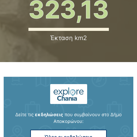
323,13
ΑΝΑΔΟΧΟΥ ΤΗΣ ΜΕΛΕΤΗΣ ΜΕ…
04/08/2026
Μάθε περισσότερα
Έκταση km2
Προληπτικά μέτρα για την Ευλογιά των
αιγοπροβάτων
10/07/2026
Μάθε περισσότερα
ΑΠΑΛΛΟΤΡΙΩΣΗ ΓΙΑ ΤΗΝ ΚΑΤΑΣΚΕΥΗ ΤΟΥ
ΟΔΙΚΟΥ ΑΞΟΝΑ “ΒΟΡΕΙΟΣ ΟΔΙΚΟΣ ΑΞΟΝΑΣ
ΚΡΗΤΗΣ”
Δείτε τις
εκδηλώσεις
που συμβαίνουν στο Δήμο
08/04/2026
Αποκορώνου:
Μάθε περισσότερα