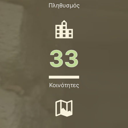
04/08/2026
Πληθυσμός
Μάθε περισσότερα
ΑΝΑΚΟΙΝΩΣΗ 14/2026 Για την πρόσληψη
προσωπικού με σχέση εργασίας ιδιωτικού
δικαίου ορισμένου…
33
04/08/2026
Μάθε περισσότερα
Δελτίο τύπου – Δεν ήταν κινδυνολογία. Ήταν
η αλήθεια.
Κοινότητες
04/08/2026
Μάθε περισσότερα
ΠΡΟΣΚΛΗΣΗ ΕΝΔΙΑΦΕΡΟΝΤΟΣ ΓΙΑ
ΥΠΟΒΟΛΗ ΠΡΟΣΦΟΡΑΣ ΓΙΑ ΤΗΝ ΕΠΙΛΟΓΗ