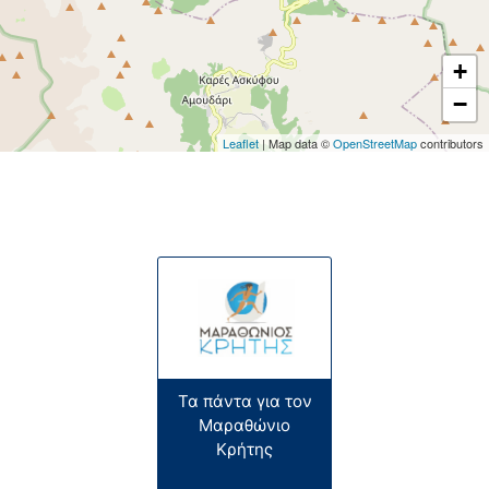
04/08/2026
+
Μάθε περισσότερα
−
ΠΡΟΣΚΛΗΣΗ ΕΝΔΙΑΦΕΡΟΝΤΟΣ ΓΙΑ
Leaflet
| Map data ©
OpenStreetMap
contributors
ΥΠΟΒΟΛΗ ΠΡΟΣΦΟΡΑΣ ΓΙΑ ΤΗΝ ΕΠΙΛΟΓΗ
ΑΝΑΔΟΧΟΥ ΤΗΣ ΜΕΛΕΤΗΣ ΜΕ…
04/08/2026
Μάθε περισσότερα
Προληπτικά μέτρα για την Ευλογιά των
αιγοπροβάτων
10/07/2026
Τα πάντα για τον
Μαραθώνιο
Μάθε περισσότερα
Κρήτης
ΑΠΑΛΛΟΤΡΙΩΣΗ ΓΙΑ ΤΗΝ ΚΑΤΑΣΚΕΥΗ ΤΟΥ