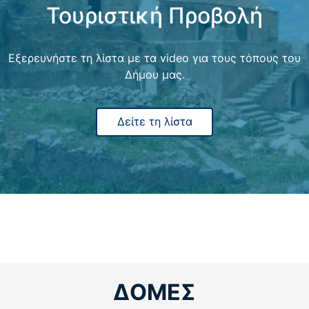
Τουριστική Προβολή
ΕΝΗΜΕΡΩΣΗ ΔΙΑΚΟΠΗΣ ΗΛΕΚΤΡΙΚΟΥ
ΡΕΥΜΑΤΟΣ
Εξερευνήστε τη λίστα με τα video για τους τόπους του
Δήμου μας.
05/08/2026
Μάθε περισσότερα
Δείτε τη λίστα
ΔΕΛΤΙΟ ΤΥΠΟΥ – Η 4η Γιορτή του Απόδημου
Κρητικού: Μια μεγάλη αγκαλιά…
04/08/2026
Μάθε περισσότερα
ΑΝΑΚΟΙΝΩΣΗ 14/2026 Για την πρόσληψη
προσωπικού με σχέση εργασίας ιδιωτικού
ΔΟΜΕΣ
δικαίου ορισμένου…