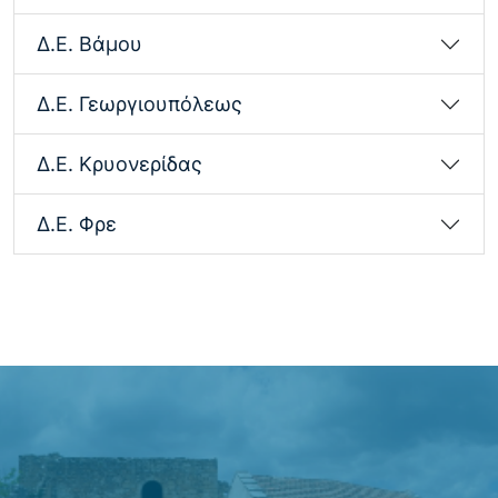
ΟΔΙΚΟΥ ΑΞΟΝΑ “ΒΟΡΕΙΟΣ ΟΔΙΚΟΣ ΑΞΟΝΑΣ
Δ.Ε. Βάμου
ΚΡΗΤΗΣ”
08/04/2026
Δ.Ε. Γεωργιουπόλεως
Μάθε περισσότερα
Δ.Ε. Κρυονερίδας
ΑΝΑΚΟΙΝΩΣΗ ΓΙΑ ΤΟ ΚΑΤΑΔΥΤΙΚΟ ΠΑΡΚΟ
ΑΠΟΚΟΡΩΝΟΥ
Δ.Ε. Φρε
02/06/2025
Μάθε περισσότερα
«Ο Αποκόρωνας απέδειξε ότι η αλληλεγγύη
δεν είναι λόγια, είναι πράξη» Δήλωση…
07/08/2026
Μάθε περισσότερα