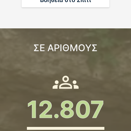
Βοήθεια στο Σπίτι
«Ο Αποκόρωνας απέδειξε ότι η αλληλεγγύη
δεν είναι λόγια, είναι πράξη» Δήλωση…
07/08/2026
Μάθε περισσότερα
ΣΕ ΑΡΙΘΜΟΥΣ
ΕΝΗΜΕΡΩΣΗ ΔΙΑΚΟΠΗΣ ΗΛΕΚΤΡΙΚΟΥ
ΡΕΥΜΑΤΟΣ
05/08/2026
Μάθε περισσότερα
12.807
ΔΕΛΤΙΟ ΤΥΠΟΥ – Η 4η Γιορτή του Απόδημου
Κρητικού: Μια μεγάλη αγκαλιά…