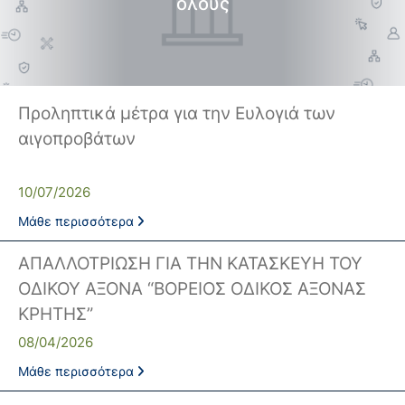
όλους
Δήμαρχος
Αντιδήμαρχοι και
Εντεταλμένοι Δημοτικοί
Σύμβουλοι
Δημοτικό Συμβούλιο
Δημοτική Επιτροπή
Προληπτικά μέτρα για την Ευλογιά των
Δ.Ε. Αρμένων
Δ.Ε. Ασή Γωνιάς
αιγοπροβάτων
Δ.Ε. Βάμου
Δ.Ε. Γεωργιουπόλεως
10/07/2026
Δ.Ε. Κρυονερίδας
Δ.Ε. Φρε
Μάθε περισσότερα
Τουριστική Προβολή
Πολιτιστικές Διαδρομές
ΑΠΑΛΛΟΤΡΙΩΣΗ ΓΙΑ ΤΗΝ ΚΑΤΑΣΚΕΥΗ ΤΟΥ
Αποκορώνα Χανίων
ΟΔΙΚΟΥ ΑΞΟΝΑ “ΒΟΡΕΙΟΣ ΟΔΙΚΟΣ ΑΞΟΝΑΣ
ΚΡΗΤΗΣ”
Παιδικοί σταθμοί
Κέντρο Δια Βίου Μάθησης
08/04/2026
Δήμοσιο Ι.Ε.Κ
ΔΗΜΟΤΙΚΗ ΠΙΝΑΚΟΘΗΚΗ
Μάθε περισσότερα
Αποκορώνου
ΦΡΕ