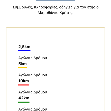
ΟΔΙΚΟΥ ΑΞΟΝΑ “ΒΟΡΕΙΟΣ ΟΔΙΚΟΣ ΑΞΟΝΑΣ
Συμβουλές, πληροφορίες, οδηγίες για τον ετήσιο
Μαραθώνιο Κρήτης.
ΚΡΗΤΗΣ”
08/04/2026
Μάθε περισσότερα
ΑΝΑΚΟΙΝΩΣΗ ΓΙΑ ΤΟ ΚΑΤΑΔΥΤΙΚΟ ΠΑΡΚΟ
2,5km
ΑΠΟΚΟΡΩΝΟΥ
Αγώνας Δρόμου
02/06/2025
5km
Μάθε περισσότερα
Αγώνας Δρόμου
10km
«Ο Αποκόρωνας απέδειξε ότι η αλληλεγγύη
δεν είναι λόγια, είναι πράξη» Δήλωση…
Αγώνας Δρόμου
42km
07/08/2026
Αγώνας Δρόμου