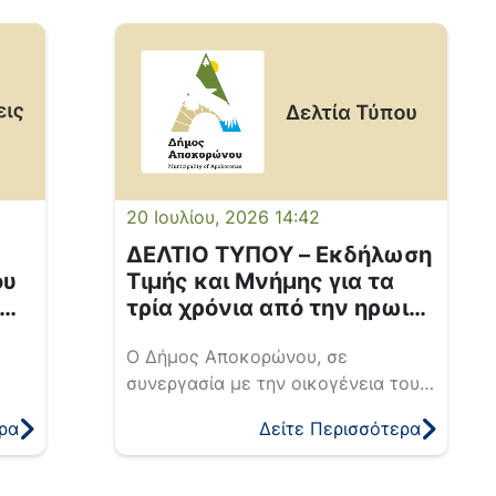
πεια
 της
ρο
ται
ιακό
20 Ιουλίου, 2026 14:42
ΔΕΛΤΙΟ ΤΥΠΟΥ – Εκδήλωση
ου
Τιμής και Μνήμης για τα
τρία χρόνια από την ηρωική
απώλεια του
Ο Δήμος Αποκορώνου, σε
Αντιπτεράρχου (Ι) Χρήστου
συνεργασία με την οικογένεια του
Μουλά στο Γαβαλοχώρι
4
εκλιπόντος, διοργανώνει εκδήλωση
Αποκορώνου
ρα
Δείτε Περισσότερα
αγή
τιμής και μνήμης με αφορμή τη
συμπλήρωση τριών ετών από την
η
ηρωική απώλεια του Αντιπτεράρχου