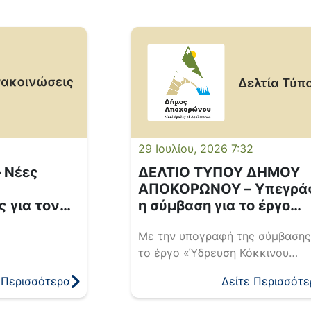
8
29 Ιουλίου, 2026 7:32
 Νέες
ΔΕΛΤΙΟ ΤΥΠΟΥ ΔΗΜΟΥ
ΑΠΟΚΟΡΩΝΟΥ – Υπεγρά
 για τον
η σύμβαση για το έργο
νου
«Ύδρευση Κόκκινου
Με την υπογραφή της σύμβασης
πολογισμού
Χωριού» – Ένα ακόμη
το έργο «Ύδρευση Κόκκινου
ώ – Έργα
αποφασιστικό βήμα για 
Χωριού», συνολικού
ήριξη της
οριστική επίλυση του
 Περισσότερα
Δείτε Περισσότε
προϋπολογισμού προ έκπτωσης
ήτης
προβλήματος
907.420,64 ευρώ, η Δημοτική Α
υδροδότησης.