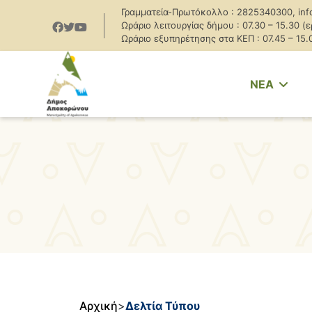
Γραμματεία-Πρωτόκολλο : 2825340300, inf
Ωράριο λειτουργίας δήμου : 07.30 – 15.30 (
Ωράριο εξυπηρέτησης στα ΚΕΠ : 07.45 – 15.
NEA
Αρχική
>
Δελτία Τύπου