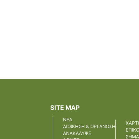
ερημοποίησης;”Με ιδι
Δήμαρχος Αποκορών
Χαράλαμπος Κουκιαν
συμμετείχε ως εισηγ
Παγκόσμιο Συνέδριο 
πραγματοποιήθηκε στ
αναπτύσσοντας το θ
προστασίας του φυσι
πολιτιστικού πλούτου
SITE MAP
ΝΕΑ
ΧΑΡΤ
ΔΙΟΙΚΗΣΗ & ΟΡΓΑΝΩΣΗ
ΕΠΙΚ
ΑΝΑΚΑΛΥΨΕ
ΣΗΜΑ