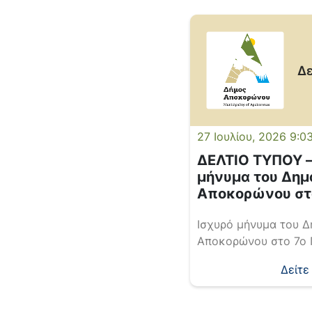
27 Ιουλίου, 2026 9:0
ΔΕΛΤΙΟ ΤΥΠΟΥ –
μήνυμα του Δημ
Αποκορώνου στ
Παγκόσμιο Συνέ
Ισχυρό μήνυμα του 
Κρητών
Αποκορώνου στο 7ο
Συνέδριο Κρητών: “Τι
Δείτε
θέλουμε, της παράδ
ιδανικών και αξιών ή
εγκατάλειψης και τη