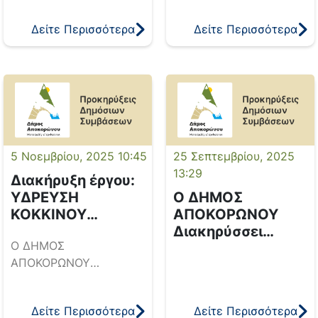
ΑΝΑΔΟΧΟΥ
Κέντρο Κοινότητας
Βοήθεια στο Σπίτι
ΚΑΤΑΣΚΕΥΗΣ ΤΟΥ
Δείτε Περισσότερα
Δείτε Περισσότερα
ΕΡΓΟΥ: «ΜΕΤΡΑ
Λαογραφικό Μουσείο
ΠΡΟΣΤΑΣΙΑΣ
Γαβολοχωρίου
ΕΤΟΙΜΟΡΡΟΠΟΥ
ΚΤΙΡΙΟΥ ΔΚ ΑΣΗ
ΓΩΝΙΑΣ»
5 Νοεμβρίου, 2025 10:45
25 Σεπτεμβρίου, 2025
13:29
Διακήρυξη έργου:
ΥΔΡΕΥΣΗ
Ο ΔΗΜΟΣ
ΚΟΚΚΙΝΟΥ
ΑΠΟΚΟΡΩΝΟΥ
ΧΩΡΙΟΥ
Διακηρύσσει
Ο ΔΗΜΟΣ
ανοικτή
ΑΠΟΚΟΡΩΝΟΥ
διαδικασία για την
διακηρύσσει ανοικτή
επιλογή αναδόχου
διαδικασία για την
κατασκευής του
Δείτε Περισσότερα
Δείτε Περισσότερα
επιλογή αναδόχου
έργου: ΑΝΑΠΛΑΣΗ