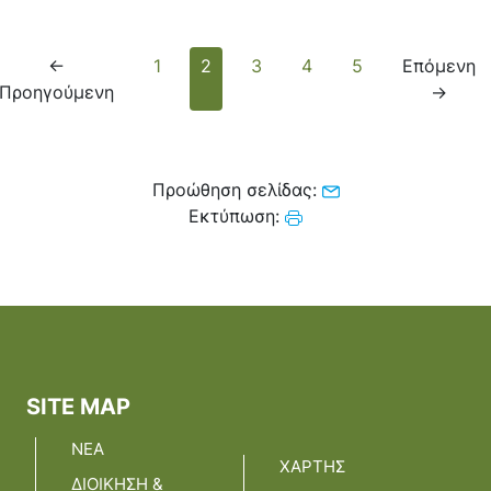
ενημέρωση με αναφορά
ΓΩΝΙΑΣ»
στον […]
←
1
2
3
4
5
Επόμενη
Προηγούμενη
→
Προώθηση σελίδας:
Εκτύπωση:
SITE MAP
ΝΕΑ
ΧΑΡΤΗΣ
ΔΙΟΙΚΗΣΗ &