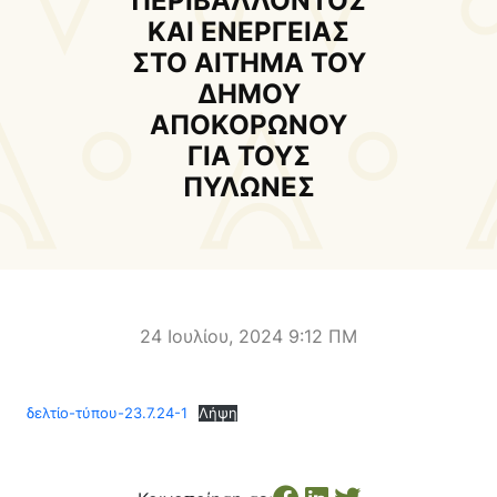
ΠΕΡΙΒΑΛΛΟΝΤΟΣ
Δήμαρχος
Αντιδήμαρχοι και
ΚΑΙ ΕΝΕΡΓΕΙΑΣ
Εντεταλμένοι Δημοτικοί
ΣΤΟ ΑΙΤΗΜΑ ΤΟΥ
Σύμβουλοι
ΔΗΜΟΥ
Δημοτικό Συμβούλιο
Δημοτική Επιτροπή
ΑΠΟΚΟΡΩΝΟΥ
ΓΙΑ ΤΟΥΣ
Δ.Ε. Αρμένων
Δ.Ε. Ασή Γωνιάς
ΠΥΛΩΝΕΣ
Δ.Ε. Βάμου
Δ.Ε. Γεωργιουπόλεως
Δ.Ε. Κρυονερίδας
Δ.Ε. Φρε
Τουριστική Προβολή
Πολιτιστικές Διαδρομές
Αποκορώνα Χανίων
24 Ιουλίου, 2024 9:12 ΠΜ
Παιδικοί σταθμοί
Κέντρο Δια Βίου Μάθησης
δελτίο-τύπου-23.7.24-1
Λήψη
Δήμοσιο Ι.Ε.Κ
ΔΗΜΟΤΙΚΗ ΠΙΝΑΚΟΘΗΚΗ
Αποκορώνου
ΦΡΕ