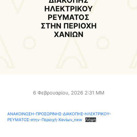
ΔΙΑΚΟΠΗΣ
Δήμαρχος
Αντιδήμαρχοι και
ΗΛΕΚΤΡΙΚΟΥ
Εντεταλμένοι Δημοτικοί
ΡΕΥΜΑΤΟΣ
Σύμβουλοι
ΣΤΗΝ ΠΕΡΙΟΧΗ
Δημοτικό Συμβούλιο
Δημοτική Επιτροπή
ΧΑΝΙΩΝ
Δ.Ε. Αρμένων
Δ.Ε. Ασή Γωνιάς
Δ.Ε. Βάμου
Δ.Ε. Γεωργιουπόλεως
Δ.Ε. Κρυονερίδας
Δ.Ε. Φρε
Τουριστική Προβολή
Πολιτιστικές Διαδρομές
Αποκορώνα Χανίων
6 Φεβρουαρίου, 2026 2:31 ΜΜ
Παιδικοί σταθμοί
Κέντρο Δια Βίου Μάθησης
ΑΝΑΚΟΙΝΩΣΗ-ΠΡΟΣΩΡΙΝΗΣ-ΔΙΑΚΟΠΗΣ-ΗΛΕΚΤΡΙΚΟΥ-
Δήμοσιο Ι.Ε.Κ
ΔΗΜΟΤΙΚΗ ΠΙΝΑΚΟΘΗΚΗ
ΡΕΥΜΑΤΟΣ-στην-Περιοχή-Χανίων_new
Λήψη
Αποκορώνου
ΦΡΕ