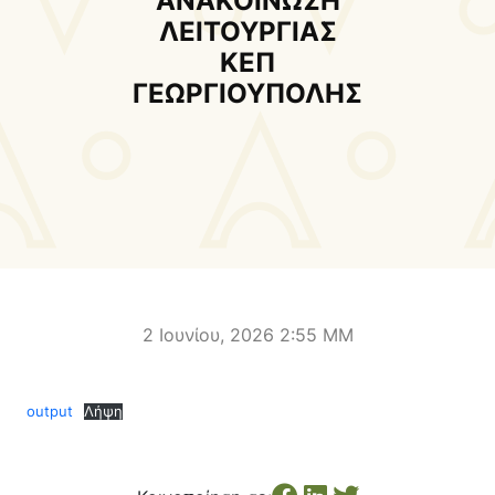
ΑΝΑΚΟΙΝΩΣΗ
Δήμαρχος
Αντιδήμαρχοι και
ΛΕΙΤΟΥΡΓΙΑΣ
Εντεταλμένοι Δημοτικοί
ΚΕΠ
Σύμβουλοι
ΓΕΩΡΓΙΟΥΠΟΛΗΣ
Δημοτικό Συμβούλιο
Δημοτική Επιτροπή
Δ.Ε. Αρμένων
Δ.Ε. Ασή Γωνιάς
Δ.Ε. Βάμου
Δ.Ε. Γεωργιουπόλεως
Δ.Ε. Κρυονερίδας
Δ.Ε. Φρε
Τουριστική Προβολή
Πολιτιστικές Διαδρομές
Αποκορώνα Χανίων
2 Ιουνίου, 2026 2:55 ΜΜ
Παιδικοί σταθμοί
Κέντρο Δια Βίου Μάθησης
output
Λήψη
Δήμοσιο Ι.Ε.Κ
ΔΗΜΟΤΙΚΗ ΠΙΝΑΚΟΘΗΚΗ
Αποκορώνου
ΦΡΕ