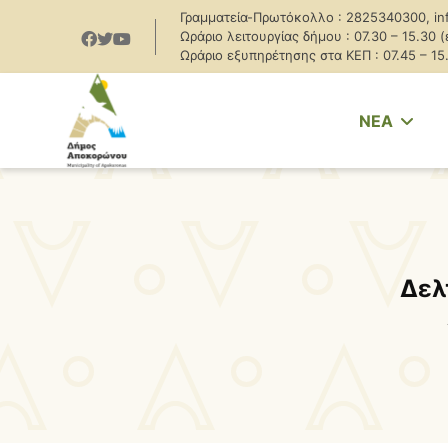
Γραμματεία-Πρωτόκολλο : 2825340300, in
Ωράριο λειτουργίας δήμου : 07.30 – 15.30 
Ωράριο εξυπηρέτησης στα ΚΕΠ : 07.45 – 15
NEA
Δελ