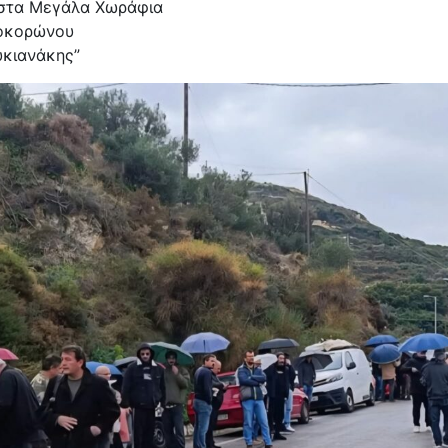
 στα Μεγάλα Χωράφια
οκορώνου
κιανάκης”