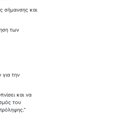
ης σήμανσης και
γηση των
 για την
νίσει και να
εσμός του
πρόληψης.”