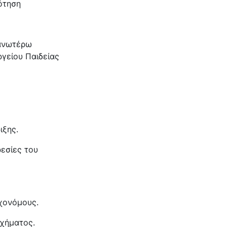
ότηση
 ανωτέρω
γείου Παιδείας
ιξης.
εσίες του
χονόμους.
υχήματος.