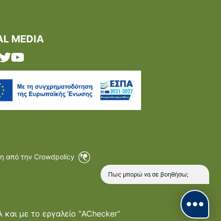
AL MEDIA
η από την Crowdpolicy
Πως μπορώ να σε βοηθήσω;
και με το εργαλείο “AChecker”