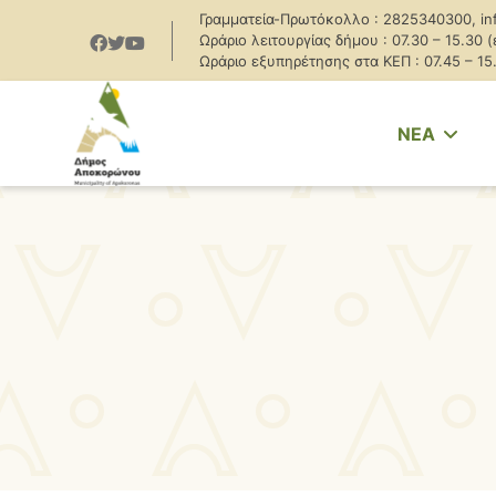
Γραμματεία-Πρωτόκολλο : 2825340300, in
Ωράριο λειτουργίας δήμου : 07.30 – 15.30 
Ωράριο εξυπηρέτησης στα ΚΕΠ : 07.45 – 15
NEA