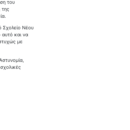
αση του
 της
ία.
ό Σχολείο Νέου
 αυτό και να
υστυχώς με
Αστυνομία,
 σχολικές