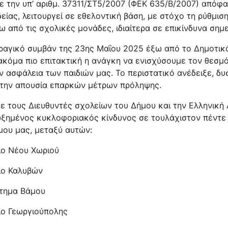
ε την υπ’ αριθμ. 37311/ΣΤ5/2007 (ΦΕΚ 635/Β/2007) απόφ
είας, λειτουργεί σε εθελοντική βάση, με στόχο τη ρύθμιση
 από τις σχολικές μονάδες, ιδιαίτερα σε επικίνδυνα σημε
ραγικό συμβάν της 23ης Μαΐου 2025 έξω από το Δημοτικ
 ακόμα πιο επιτακτική η ανάγκη να ενισχύσουμε τον θεσμό
 ασφάλεια των παιδιών μας. Το περιστατικό ανέδειξε, δ
 την απουσία επαρκών μέτρων πρόληψης.
ε τους Διευθυντές σχολείων του Δήμου και την Ελληνική 
υξημένος κυκλοφοριακός κίνδυνος σε τουλάχιστον πέντε
μου μας, μεταξύ αυτών:
ίο Νέου Χωριού
ίο Καλυβών
τημα Βάμου
ίο Γεωργιούπολης