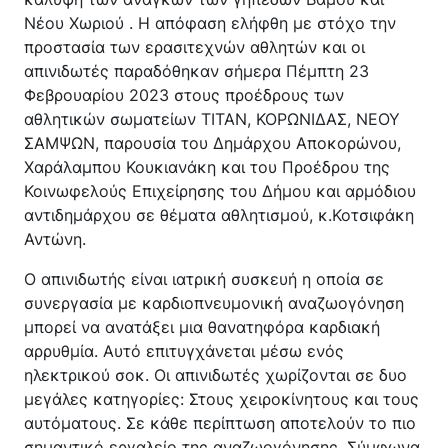
Κέντρο Κοινότητας
Βοήθεια στο Σπίτι
Νέου Χωριού . Η απόφαση ελήφθη με στόχο την
προστασία των ερασιτεχνών αθλητών και οι
Λαογραφικό Μουσείο
απινιδωτές παραδόθηκαν σήμερα Πέμπτη 23
Γαβολοχωρίου
Φεβρουαρίου 2023 στους προέδρους των
αθλητικών σωματείων ΤΙΤΑΝ, ΚΟΡΩΝΙΔΑΣ, ΝΕΟΥ
ΣΑΜΨΩΝ, παρουσία του Δημάρχου Αποκορώνου,
Χαράλαμπου Κουκιανάκη και του Προέδρου της
Κοινωφελούς Επιχείρησης του Δήμου και αρμόδιου
αντιδημάρχου σε θέματα αθλητισμού, κ.Κοτσιφάκη
Αντώνη.
Ο απινιδωτής είναι ιατρική συσκευή η οποία σε
συνεργασία με καρδιοπνευμονική αναζωογόνηση
μπορεί να ανατάξει μια θανατηφόρα καρδιακή
αρρυθμία. Αυτό επιτυγχάνεται μέσω ενός
ηλεκτρικού σοκ. Οι απινιδωτές χωρίζονται σε δυο
μεγάλες κατηγορίες: Στους χειροκίνητους και τους
αυτόματους. Σε κάθε περίπτωση αποτελούν το πιο
σημαντικό εργαλείο της αναζωογόνησης. Σύμφωνα