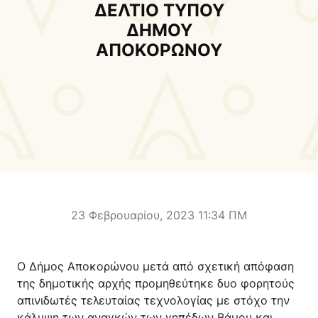
Δήμαρχος
Αντιδήμαρχοι και
ΔΕΛΤΙΟ ΤΥΠΟΥ
Εντεταλμένοι Δημοτικοί
ΔΗΜΟΥ
Σύμβουλοι
ΑΠΟΚΟΡΩΝΟΥ
Δημοτικό Συμβούλιο
Δημοτική Επιτροπή
Δ.Ε. Αρμένων
Δ.Ε. Ασή Γωνιάς
Δ.Ε. Βάμου
Δ.Ε. Γεωργιουπόλεως
Δ.Ε. Κρυονερίδας
Δ.Ε. Φρε
Τουριστική Προβολή
Πολιτιστικές Διαδρομές
Αποκορώνα Χανίων
23 Φεβρουαρίου, 2023 11:34 ΠΜ
Παιδικοί σταθμοί
Κέντρο Δια Βίου Μάθησης
Ο Δήμος Αποκορώνου μετά από σχετική απόφαση
Δήμοσιο Ι.Ε.Κ
ΔΗΜΟΤΙΚΗ ΠΙΝΑΚΟΘΗΚΗ
της δημοτικής αρχής προμηθεύτηκε δυο φορητούς
Αποκορώνου
ΦΡΕ
απινιδωτές τελευταίας τεχνολογίας με στόχο την
κάλυψη των αναγκών των γηπέδων Βάμου και