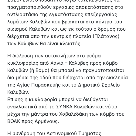
Κέντρο Κοινότητας
Βοήθεια στο Σπίτι
πραγματοποιηθούν εργασίες αποκατάστασης στο
αντλιοστάσιο της εγκατάστασης επεξεργασίας
Λαογραφικό Μουσείο
λυμάτων Καλυβών που βρίσκεται στο κέντρο του
Γαβολοχωρίου
οικισμού Καλυβών και ως εκ τούτου ο δρόμος που
διέρχεται απο την κεντρική πλατεία (Πλάτανος)
των Καλυβών θα είναι κλειστός.
Η διέλευση των αυτοκινήτων στο ρεύμα
κυκλοφορίας από Χανιά – Καλύβες προς κόμβο
Καλυβών (ή Βάμο) θα μπορεί να πραγματοποιείται
δια μέσω της οδού που διέρχεται από την εκκλησία
της Αγίας Παρασκευής και το Δημοτικό Σχολείο
Καλυβών.
Επίσης η κυκλοφορία μπορεί να διεξάγεται
εναλλακτικά από το ΣΥΝΚΑ Καλυβών και νότια
μέχρι την μάντρα του Χαβαλεδάκη των κόμβο του
ΒΟΑΚ προς Αρμένους.
Η συνδρομή του Αστυνομικού Τμήματος