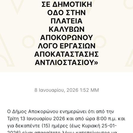
Δήμαρχος
Αντιδήμαρχοι και
ΣΕ ΔΗΜΟΤΙΚΗ
Εντεταλμένοι Δημοτικοί
ΟΔΟ ΣΤΗΝ
Σύμβουλοι
ΠΛΑΤΕΙΑ
ΚΑΛΥΒΩΝ
Δημοτικό Συμβούλιο
Δημοτική Επιτροπή
ΑΠΟΚΟΡΩΝΟΥ
ΛΟΓΟ ΕΡΓΑΣΙΩΝ
Δ.Ε. Αρμένων
Δ.Ε. Ασή Γωνιάς
ΑΠΟΚΑΤΑΣΤΑΣΗΣ
Δ.Ε. Βάμου
Δ.Ε. Γεωργιουπόλεως
ΑΝΤΛΙΟΣΤΑΣΙΟΥ»
Δ.Ε. Κρυονερίδας
Δ.Ε. Φρε
Τουριστική Προβολή
Πολιτιστικές Διαδρομές
Αποκορώνα Χανίων
8 Ιανουαρίου, 2026 1:52 ΜΜ
Παιδικοί σταθμοί
Κέντρο Δια Βίου Μάθησης
Ο Δήμος Αποκορώνου ενημερώνει ότι από την
Δήμοσιο Ι.Ε.Κ
ΔΗΜΟΤΙΚΗ ΠΙΝΑΚΟΘΗΚΗ
Τρίτη 13 Ιανουαρίου 2026 και από ώρα 8:00 π.μ. και
Αποκορώνου
ΦΡΕ
για δεκαπέντε (15) ημέρες (έως Κυριακή 25-01-
2026) είναι απαραίτητο λόγω κατεπείγοντος να