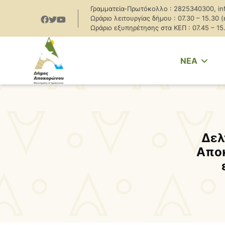
Γραμματεία-Πρωτόκολλο : 2825340300, in
Ωράριο λειτουργίας δήμου : 07.30 – 15.30 
Ωράριο εξυπηρέτησης στα ΚΕΠ : 07.45 – 15
NEA
Δελ
Αποκ