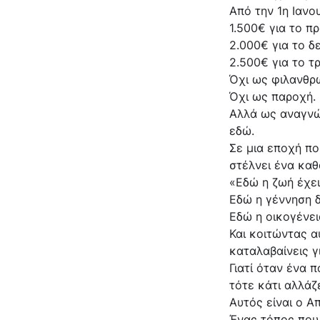
Από την 1η Ιανο
1.500€ για το πρ
2.000€ για το δ
2.500€ για το τρ
Όχι ως φιλανθρ
Όχι ως παροχή.
Αλλά ως αναγνώρ
εδώ.
Σε μια εποχή πο
στέλνει ένα κα
«Εδώ η ζωή έχει
Εδώ η γέννηση δ
Εδώ η οικογένει
Και κοιτώντας α
καταλαβαίνεις γ
Γιατί όταν ένα π
τότε κάτι αλλάζ
Αυτός είναι ο 
Ένας τόπος που 