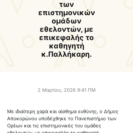
Δήμαρχος
Αντιδήμαρχοι και
των
Εντεταλμένοι Δημοτικοί
επιστημονικών
Σύμβουλοι
ομάδων
εθελοντών, με
Δημοτικό Συμβούλιο
Δημοτική Επιτροπή
επικεφαλής το
καθηγητή
Δ.Ε. Αρμένων
Δ.Ε. Ασή Γωνιάς
κ.Παλλήκαρη.
Δ.Ε. Βάμου
Δ.Ε. Γεωργιουπόλεως
Δ.Ε. Κρυονερίδας
Δ.Ε. Φρε
Τουριστική Προβολή
Πολιτιστικές Διαδρομές
Αποκορώνα Χανίων
2 Μαρτίου, 2026 9:41 ΠΜ
Παιδικοί σταθμοί
Κέντρο Δια Βίου Μάθησης
Με ιδιαίτερη χαρά και αίσθημα ευθύνης, ο Δήμος
Δήμοσιο Ι.Ε.Κ
ΔΗΜΟΤΙΚΗ ΠΙΝΑΚΟΘΗΚΗ
Αποκορώνου υποδέχθηκε το Πανεπιστήμιο των
Αποκορώνου
ΦΡΕ
Ορέων και τις επιστημονικές του ομάδες
εθελοντών, με επικεφαλής το καθηγητή