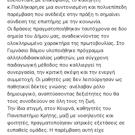
Κέντρο Κοινότητας
Βοήθεια στο Σπίτι
κ.Παλλήκαρη,σε μια συντονισμένη και πολυεπίπεδη
παρέμβαση που ανέδειξε στην πράξη τι σημαίνει
Λαογραφικό Μουσείο
σύνδεση της επιστήμης με την κοινωνία.
Γαβολοχωρίου
Οι δράσεις πραγματοποιήθηκαν ταυτόχρονα σε δύο
σημεία του Δήμου μας, αναδεικνύοντας τον
ολοκληρωμένο χαρακτήρα της πρωτοβουλίας. Στο
Γυμνάσιο Βάμου υλοποιήθηκε πρόγραμμα
αλληλοδιδασκαλίας μαθητών, μια σύγχρονη
παιδαγωγική μέθοδος που καλλιεργεί τη
συνεργασία, την κριτική σκέψη και την ενεργή
συμμετοχή. Οι μαθητές μας δεν λειτούργησαν ως
παθητικοί δέκτες γνώσης· ανέλαβαν ρόλο
δημιουργικό, αναπτύσσοντας δεξιότητες που θα
τους συνοδεύουν σε όλη τους τη ζωή.
Την ίδια στιγμή, στον Κουρνά, καθηγητές του
Πανεπιστήμιο Κρήτης, μαζί με νοσηλευτές και
φοιτητές, πραγματοποίησαν ιατρικές εξετάσεις σε
ευπαθείς ομάδες. Η παρέμβαση αυτή είχε