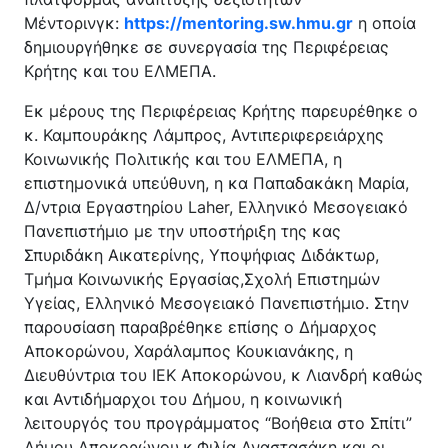
Κέντρο Κοινότητας
Βοήθεια στο Σπίτι
Μέντορινγκ:
https://mentoring.sw.hmu.gr
η οποία
δημιουργήθηκε σε συνεργασία της Περιφέρειας
Λαογραφικό Μουσείο
Κρήτης και του ΕΛΜΕΠΑ.
Γαβολοχωρίου
Εκ μέρους της Περιφέρειας Κρήτης παρευρέθηκε ο
κ. Καμπουράκης Λάμπρος, Αντιπεριφερειάρχης
Κοινωνικής Πολιτικής και του ΕΛΜΕΠΑ, η
επιστημονικά υπεύθυνη, η κα Παπαδακάκη Μαρία,
Δ/ντρια Εργαστηρίου Laher, Ελληνικό Μεσογειακό
Πανεπιστήμιο με την υποστήριξη της κας
Σπυριδάκη Αικατερίνης, Υποψήφιας Διδάκτωρ,
Τμήμα Κοινωνικής Εργασίας,Σχολή Επιστημών
Υγείας, Ελληνικό Μεσογειακό Πανεπιστήμιο. Στην
παρουσίαση παραβρέθηκε επίσης ο Δήμαρχος
Αποκορώνου, Χαράλαμπος Κουκιανάκης, η
Διευθύντρια του ΙΕΚ Αποκορώνου, κ Λιανδρή καθώς
και Αντιδήμαρχοι του Δήμου, η κοινωνική
λειτουργός του προγράμματος “Βοήθεια στο Σπίτι”
Δήμου Αποκορώνου,κ.Φιλία Αναστασάκη και οι