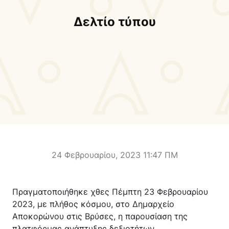
Δήμαρχος
Αντιδήμαρχοι και
Εντεταλμένοι Δημοτικοί
Δελτίο τύπου
Σύμβουλοι
Δημοτικό Συμβούλιο
Δημοτική Επιτροπή
Δ.Ε. Αρμένων
Δ.Ε. Ασή Γωνιάς
Δ.Ε. Βάμου
Δ.Ε. Γεωργιουπόλεως
Δ.Ε. Κρυονερίδας
Δ.Ε. Φρε
Τουριστική Προβολή
Πολιτιστικές Διαδρομές
Αποκορώνα Χανίων
24 Φεβρουαρίου, 2023 11:47 ΠΜ
Παιδικοί σταθμοί
Κέντρο Δια Βίου Μάθησης
Πραγματοποιήθηκε χθες Πέμπτη 23 Φεβρουαρίου
Δήμοσιο Ι.Ε.Κ
ΔΗΜΟΤΙΚΗ ΠΙΝΑΚΟΘΗΚΗ
2023, με πλήθος κόσμου, στο Δημαρχείο
Αποκορώνου
ΦΡΕ
Αποκορώνου στις Βρύσες, η παρουσίαση της
πλατφόρμας ανάπτυξης δεξιοτήτων