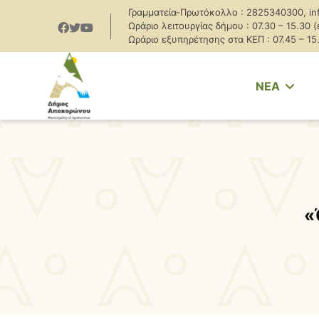
Γραμματεία-Πρωτόκολλο : 2825340300, in
Ωράριο λειτουργίας δήμου : 07.30 – 15.30 
Ωράριο εξυπηρέτησης στα ΚΕΠ : 07.45 – 15
NEA
«