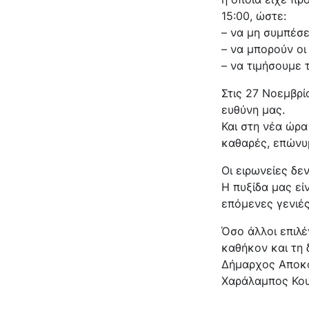
15:00, ώστε:
– να μη συμπέσε
– να μπορούν οι
– να τιμήσουμε 
Στις 27 Νοεμβρί
ευθύνη μας.
Και στη νέα ώρ
καθαρές, επώνυ
Οι ειρωνείες δε
Η πυξίδα μας είν
επόμενες γενιές
Όσο άλλοι επιλέ
καθήκον και τη
Δήμαρχος Αποκ
Χαράλαμπος Κου