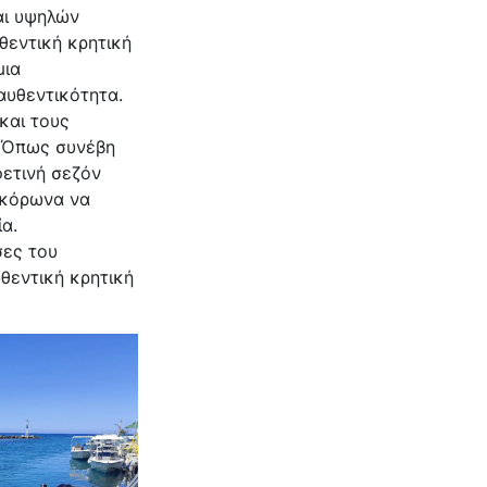
αι υψηλών
θεντική κρητική
μια
αυθεντικότητα.
και τους
. Όπως συνέβη
φετινή σεζόν
οκόρωνα να
ία.
σες του
θεντική κρητική