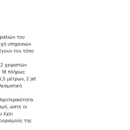
αραλιών του
οχή υπηρεσιών
λέγουν τον τόπο
2 χειριστών
ι 18 πλήρως
5 μέτρων, 2 jet
ελεσματική
 προτεραιότητα.
σμό, ώστε οι
υ έχει
οορισμούς της