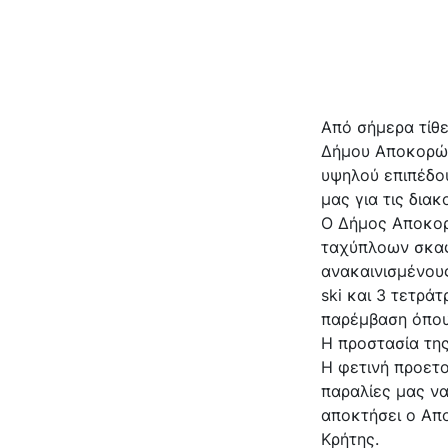
Από σήμερα τίθ
Δήμου Αποκορών
υψηλού επιπέδου
μας για τις διακ
Ο Δήμος Αποκορ
ταχύπλοων σκαφ
ανακαινισμένου
ski και 3 τετρά
παρέμβαση όπου
Η προστασία της
Η φετινή προετ
παραλίες μας να
αποκτήσει ο Απ
Κρήτης.