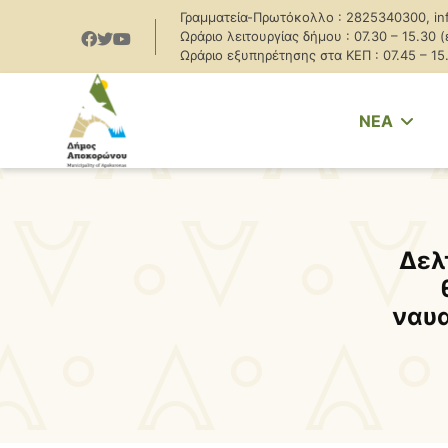
Γραμματεία-Πρωτόκολλο : 2825340300, in
Ωράριο λειτουργίας δήμου : 07.30 – 15.30 
Ωράριο εξυπηρέτησης στα ΚΕΠ : 07.45 – 15
NEA
Δελ
ναυ