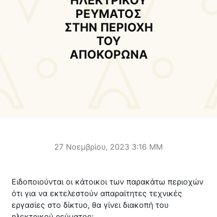
ΗΛΕΚΤΡΙΚΟΥ
Δήμαρχος
Αντιδήμαρχοι και
ΡΕΥΜΑΤΟΣ
Εντεταλμένοι Δημοτικοί
ΣΤΗΝ ΠΕΡΙΟΧΗ
Σύμβουλοι
ΤΟΥ
Δημοτικό Συμβούλιο
Δημοτική Επιτροπή
ΑΠΟΚΟΡΩΝΑ
Δ.Ε. Αρμένων
Δ.Ε. Ασή Γωνιάς
Δ.Ε. Βάμου
Δ.Ε. Γεωργιουπόλεως
Δ.Ε. Κρυονερίδας
Δ.Ε. Φρε
Τουριστική Προβολή
Πολιτιστικές Διαδρομές
Αποκορώνα Χανίων
27 Νοεμβρίου, 2023 3:16 ΜΜ
Παιδικοί σταθμοί
Κέντρο Δια Βίου Μάθησης
Ειδοποιούνται οι κάτοικοι των παρακάτω περιοχών
Δήμοσιο Ι.Ε.Κ
ΔΗΜΟΤΙΚΗ ΠΙΝΑΚΟΘΗΚΗ
ότι για να εκτελεστούν απαραίτητες τεχνικές
Αποκορώνου
ΦΡΕ
εργασίες στο δίκτυο, θα γίνει διακοπή του
ηλεκτρικού ρεύματος: