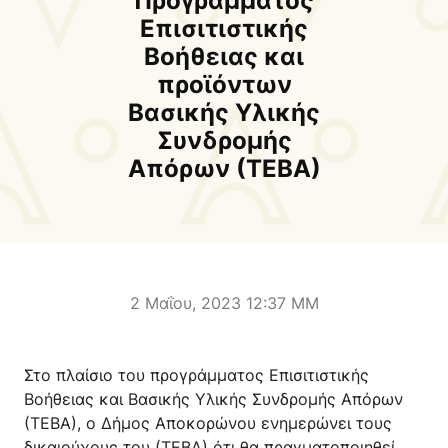
Προγράμματος
Δήμαρχος
Αντιδήμαρχοι και
Επισιτιστικής
Εντεταλμένοι Δημοτικοί
Βοήθειας και
Σύμβουλοι
προϊόντων
Δημοτικό Συμβούλιο
Δημοτική Επιτροπή
Βασικής Υλικής
Συνδρομής
Δ.Ε. Αρμένων
Δ.Ε. Ασή Γωνιάς
Απόρων (ΤΕΒΑ)
Δ.Ε. Βάμου
Δ.Ε. Γεωργιουπόλεως
Δ.Ε. Κρυονερίδας
Δ.Ε. Φρε
Τουριστική Προβολή
Πολιτιστικές Διαδρομές
Αποκορώνα Χανίων
2 Μαΐου, 2023 12:37 ΜΜ
Παιδικοί σταθμοί
Κέντρο Δια Βίου Μάθησης
Στο πλαίσιο του προγράμματος Επισιτιστικής
Δήμοσιο Ι.Ε.Κ
ΔΗΜΟΤΙΚΗ ΠΙΝΑΚΟΘΗΚΗ
Βοήθειας και Βασικής Υλικής Συνδρομής Απόρων
Αποκορώνου
ΦΡΕ
(ΤΕΒΑ), ο Δήμος Αποκορώνου ενημερώνει τους
δικαιούχους του (ΤΕΒΑ) ότι θα πραγματοποιηθεί