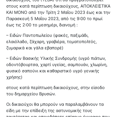
Κέντρο Κοινότητας
Βοήθεια στο Σπίτι
στους κατά περίπτωση δικαιούχους, ΑΠΟΚΛΕΙΣΤΙΚΑ
ΚΑΙ ΜΟΝΟ από την Τρίτη 2 Μαΐου 2023 έως και την
Λαογραφικό Μουσείο
Παρασκευή 5 Μαΐου 2023, από τις 9:00 το πρωί
Γαβολοχωρίου
έως τις 2:00 το μεσημέρι, διανομή :
– Ειδών Παντοπωλείου (φακές, παξιμάδι,
ελαιόλαδο, ζάχαρη, γραβιέρα, τοματοπολτός,
ζυμαρικά και γάλα εβαπορέ)
– Ειδών Βασικής Υλικής Συνδρομής (υγρό πιάτων,
οδοντόβουρτσα, χαρτί υγείας, σαμπουάν, χλωρίνη,
φυσικό σαπούνι και καθαριστικό υγρό γενικής
χρήσης)
στους κατά περίπτωση δικαιούχους, στην είσοδο
του δημαρχείου Βρυσών.
Οι δικαιούχοι θα μπορούν να παραλαμβάνουν τα
είδη με την επίδειξη της αστυνομικής τους
ταυτότητας και οποιοδήποτε επίσημο έγγραφο που