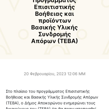
Προγράμματος
Δήμαρχος
Αντιδήμαρχοι και
Επισιτιστικής
Εντεταλμένοι Δημοτικοί
Βοήθειας και
Σύμβουλοι
προϊόντων
Δημοτικό Συμβούλιο
Δημοτική Επιτροπή
Βασικής Υλικής
Συνδρομής
Δ.Ε. Αρμένων
Δ.Ε. Ασή Γωνιάς
Απόρων (ΤΕΒΑ)
Δ.Ε. Βάμου
Δ.Ε. Γεωργιουπόλεως
Δ.Ε. Κρυονερίδας
Δ.Ε. Φρε
Τουριστική Προβολή
Πολιτιστικές Διαδρομές
Αποκορώνα Χανίων
20 Φεβρουαρίου, 2023 12:06 ΜΜ
Παιδικοί σταθμοί
Κέντρο Δια Βίου Μάθησης
Στο πλαίσιο του προγράμματος Επισιτιστικής
Δήμοσιο Ι.Ε.Κ
ΔΗΜΟΤΙΚΗ ΠΙΝΑΚΟΘΗΚΗ
Βοήθειας και Βασικής Υλικής Συνδρομής Απόρων
Αποκορώνου
ΦΡΕ
(ΤΕΒΑ), ο Δήμος Αποκορώνου ενημερώνει τους
δικαιούχους του (ΤΕΒΑ) ότι θα πραγματοποιηθεί