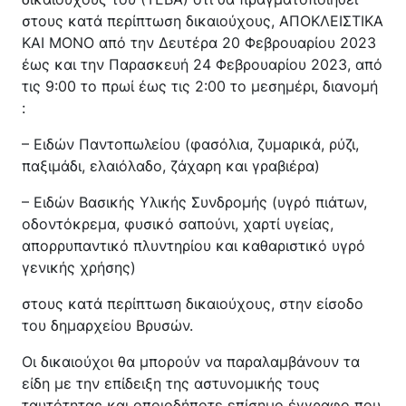
Κέντρο Κοινότητας
Βοήθεια στο Σπίτι
στους κατά περίπτωση δικαιούχους, ΑΠΟΚΛΕΙΣΤΙΚΑ
ΚΑΙ ΜΟΝΟ από την Δευτέρα 20 Φεβρουαρίου 2023
Λαογραφικό Μουσείο
έως και την Παρασκευή 24 Φεβρουαρίου 2023, από
Γαβολοχωρίου
τις 9:00 το πρωί έως τις 2:00 το μεσημέρι, διανομή
:
– Ειδών Παντοπωλείου (φασόλια, ζυμαρικά, ρύζι,
παξιμάδι, ελαιόλαδο, ζάχαρη και γραβιέρα)
– Ειδών Βασικής Υλικής Συνδρομής (υγρό πιάτων,
οδοντόκρεμα, φυσικό σαπούνι, χαρτί υγείας,
απορρυπαντικό πλυντηρίου και καθαριστικό υγρό
γενικής χρήσης)
στους κατά περίπτωση δικαιούχους, στην είσοδο
του δημαρχείου Βρυσών.
Οι δικαιούχοι θα μπορούν να παραλαμβάνουν τα
είδη με την επίδειξη της αστυνομικής τους
ταυτότητας και οποιοδήποτε επίσημο έγγραφο που