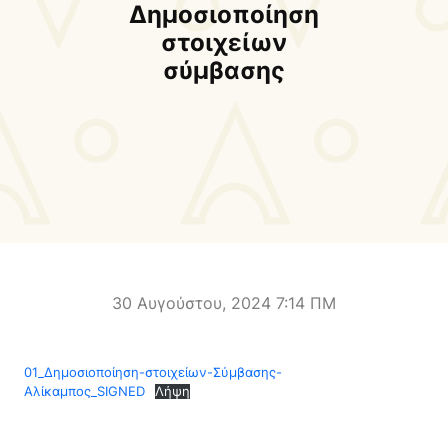
Δήμαρχος
Αντιδήμαρχοι και
Δημοσιοποίηση
Εντεταλμένοι Δημοτικοί
στοιχείων
Σύμβουλοι
σύμβασης
Δημοτικό Συμβούλιο
Δημοτική Επιτροπή
Δ.Ε. Αρμένων
Δ.Ε. Ασή Γωνιάς
Δ.Ε. Βάμου
Δ.Ε. Γεωργιουπόλεως
Δ.Ε. Κρυονερίδας
Δ.Ε. Φρε
Τουριστική Προβολή
Πολιτιστικές Διαδρομές
Αποκορώνα Χανίων
30 Αυγούστου, 2024 7:14 ΠΜ
Παιδικοί σταθμοί
Κέντρο Δια Βίου Μάθησης
01_Δημοσιοποίηση-στοιχείων-Σύμβασης-
Δήμοσιο Ι.Ε.Κ
ΔΗΜΟΤΙΚΗ ΠΙΝΑΚΟΘΗΚΗ
Αλίκαμπος_SIGNED
Λήψη
Αποκορώνου
ΦΡΕ