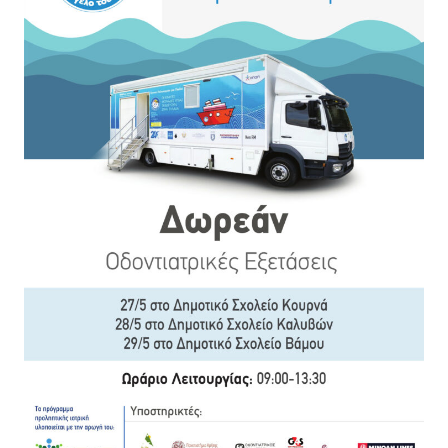
Κέντρο Κοινότητας
Βοήθεια στο Σπίτι
Λαογραφικό Μουσείο
Γαβολοχωρίου