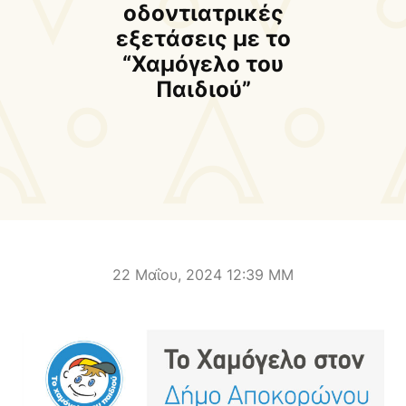
Δήμαρχος
Αντιδήμαρχοι και
οδοντιατρικές
Εντεταλμένοι Δημοτικοί
εξετάσεις με το
Σύμβουλοι
“Χαμόγελο του
Παιδιού”
Δημοτικό Συμβούλιο
Δημοτική Επιτροπή
Δ.Ε. Αρμένων
Δ.Ε. Ασή Γωνιάς
Δ.Ε. Βάμου
Δ.Ε. Γεωργιουπόλεως
Δ.Ε. Κρυονερίδας
Δ.Ε. Φρε
Τουριστική Προβολή
Πολιτιστικές Διαδρομές
Αποκορώνα Χανίων
22 Μαΐου, 2024 12:39 ΜΜ
Παιδικοί σταθμοί
Κέντρο Δια Βίου Μάθησης
Δήμοσιο Ι.Ε.Κ
ΔΗΜΟΤΙΚΗ ΠΙΝΑΚΟΘΗΚΗ
Αποκορώνου
ΦΡΕ