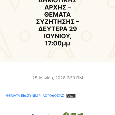
ΔΗΜΟΤΙΚΗΣ
Δήμαρχος
Αντιδήμαρχοι και
ΑΡΧΗΣ –
Εντεταλμένοι Δημοτικοί
ΘΕΜΑΤΑ
Σύμβουλοι
ΣΥΖΗΤΗΣΗΣ –
Δημοτικό Συμβούλιο
Δημοτική Επιτροπή
ΔΕΥΤΕΡΑ 29
ΙΟΥΝΙΟΥ,
Δ.Ε. Αρμένων
Δ.Ε. Ασή Γωνιάς
17:00μμ
Δ.Ε. Βάμου
Δ.Ε. Γεωργιουπόλεως
Δ.Ε. Κρυονερίδας
Δ.Ε. Φρε
Τουριστική Προβολή
Πολιτιστικές Διαδρομές
Αποκορώνα Χανίων
25 Ιουνίου, 2026 7:30 ΠΜ
Παιδικοί σταθμοί
Κέντρο Δια Βίου Μάθησης
ΘΕΜΑΤΑ ΕΙΔ.ΣΥΝΕΔΡ. ΛΟΓΟΔΟΣΙΑΣ
Λήψη
Δήμοσιο Ι.Ε.Κ
ΔΗΜΟΤΙΚΗ ΠΙΝΑΚΟΘΗΚΗ
Αποκορώνου
ΦΡΕ