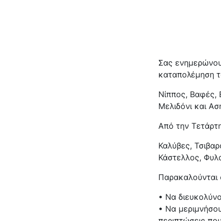
Σας ενημερώνου
καταπολέμηση το
Νίππος, Βαφές, 
Μελιδόνι και Ασ
Από την Τετάρτη
Καλύβες, Τσιβαρ
Κάστελλος, Φυλ
Παρακαλούνται ο
• Να διευκολύν
• Να μεριμνήσου
περιπτώσεις πο