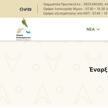
Γραμματεία-Πρωτόκολλο : 2825340300, in
Ωράριο λειτουργίας δήμου : 07.30 – 15.30 
Ωράριο εξυπηρέτησης στα ΚΕΠ : 07.45 – 15
NEA
Έναρξ