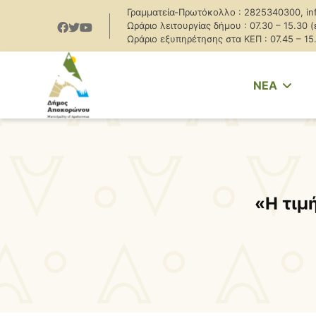
Γραμματεία-Πρωτόκολλο : 2825340300, in
Ωράριο λειτουργίας δήμου : 07.30 – 15.30 
Ωράριο εξυπηρέτησης στα ΚΕΠ : 07.45 – 15
NEA
«Η τιμ