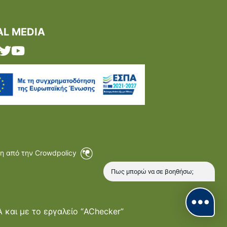
AL MEDIA
η από την Crowdpolicy
Πως μπορώ να σε βοηθήσω;
και με το εργαλείο “AChecker”