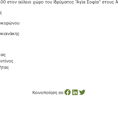
.00 στον αύλειο χώρο του Ιδρύματος “Αγία Σοφία” στους 
ς
οκορώνου
υκιανάκης
έας
ντίνος
ήτας
Κοινοποίηση σε: