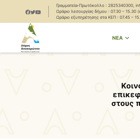
Γραμματεία-Πρωτόκολλο : 2825340300, in
Ωράριο λειτουργίας δήμου : 07.30 – 15.30 
Ωράριο εξυπηρέτησης στα ΚΕΠ : 07.45 – 15
NEA
Κοιν
επικεφ
στους 