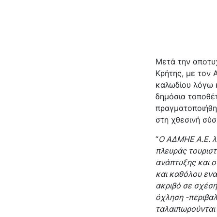
Μετά την αποτυ
Κρήτης, με τον 
καλωδίου λόγω κ
δημόσια τοποθέ
πραγματοποιήθηκ
στη χθεσινή σύσ
“
Ο ΑΔΜΗΕ Α.Ε. λ
πλευράς τουριστ
ανάπτυξης και ο
και καθόλου εναέ
ακριβό σε σχέση
όχληση -περιβαλλ
ταλαιπωρούνται 