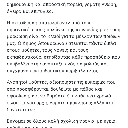
Κέντρο Κοινότητας
Βοήθεια στο Σπίτι
δημιουργική και αποδοτική πορεία, γεμάτη γνώση,
όνειρα και επιτυχίες.
Λαογραφικό Μουσείο
Γαβολοχωρίου
Η εκπαίδευση αποτελεί έναν από τους
σημαντικότερους πυλώνες της κοινωνίας μας και η
μόρφωση είναι το κλειδί για το μέλλον των παιδιών
μας. Ο Δήμος Αποκορώνου στέκεται πάντα δίπλα
στους μαθητές, τους γονείς και τους
εκπαιδευτικούς, στηρίζοντας κάθε προσπάθεια που
συμβάλλει στην ανάπτυξη ενός ασφαλούς και
σύγχρονου εκπαιδευτικού περιβάλλοντος.
Αγαπητοί μαθητές, αξιοποιήστε τις ευκαιρίες που
σας προσφέρονται, δουλέψτε με πάθος και
αφοσίωση, και να θυμάστε ότι κάθε νέα χρονιά
είναι μια νέα αρχή, γεμάτη προκλήσεις αλλά και
δυνατότητες.
Εύχομαι σε όλους καλή σχολική χρονιά, με υγεία,
πρόοδο και επιτυχίες.