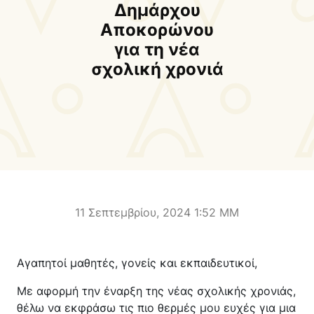
Δήμαρχος
Αντιδήμαρχοι και
Δημάρχου
Εντεταλμένοι Δημοτικοί
Αποκορώνου
Σύμβουλοι
για τη νέα
σχολική χρονιά
Δημοτικό Συμβούλιο
Δημοτική Επιτροπή
Δ.Ε. Αρμένων
Δ.Ε. Ασή Γωνιάς
Δ.Ε. Βάμου
Δ.Ε. Γεωργιουπόλεως
Δ.Ε. Κρυονερίδας
Δ.Ε. Φρε
Τουριστική Προβολή
Πολιτιστικές Διαδρομές
Αποκορώνα Χανίων
11 Σεπτεμβρίου, 2024 1:52 ΜΜ
Παιδικοί σταθμοί
Κέντρο Δια Βίου Μάθησης
Αγαπητοί μαθητές, γονείς και εκπαιδευτικοί,
Δήμοσιο Ι.Ε.Κ
ΔΗΜΟΤΙΚΗ ΠΙΝΑΚΟΘΗΚΗ
Με αφορμή την έναρξη της νέας σχολικής χρονιάς,
Αποκορώνου
ΦΡΕ
θέλω να εκφράσω τις πιο θερμές μου ευχές για μια