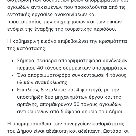
Κέντρο Κοινότητας
Βοήθεια στο Σπίτι
ογκωδών αντικειμένων που προκαλούνται από τις
εντατικές εργασίες ανακαινίσεων και
Λαογραφικό Μουσείο
προετοιμασίας των επιχειρήσεων και των οικιών
Γαβολοχωρίου
ενόψει της έναρξης της τουριστικής περιόδου.
Η καθημερινή εικόνα επιβεβαιώνει την κρισιμότητα
της κατάστασης:
Σήμερα, τέσσερα απορριμματοφόρα συνέλεξαν
περίπου 40 τόνους σύμμεικτων απορριμμάτων.
Ένα απορριμματοφόρο συγκέντρωσε 4 τόνους
υλικών ανακύκλωσης.
Επιπλέον, 8 νταλίκες και 4 φορτηγά, με την
υποστήριξη δύο μηχανημάτων έργου και της
αρπάγης, απομάκρυναν 50 τόνους ογκωδών
αντικειμένων από διάφορα σημεία του Δήμου.
Η υπερπροσπάθεια των συνεργείων καθαριότητας
του Δήμου είναι αδιάκοπη και αξιέπαινη. Ωστόσο, οι