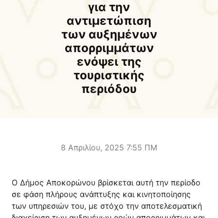
Δήμαρχος
Αντιδήμαρχοι και
για την
Εντεταλμένοι Δημοτικοί
αντιμετώπιση
Σύμβουλοι
των αυξημένων
απορριμμάτων
Δημοτικό Συμβούλιο
Δημοτική Επιτροπή
ενόψει της
τουριστικής
Δ.Ε. Αρμένων
Δ.Ε. Ασή Γωνιάς
περιόδου
Δ.Ε. Βάμου
Δ.Ε. Γεωργιουπόλεως
Δ.Ε. Κρυονερίδας
Δ.Ε. Φρε
Τουριστική Προβολή
Πολιτιστικές Διαδρομές
Αποκορώνα Χανίων
8 Απριλίου, 2025 7:55 ΠΜ
Παιδικοί σταθμοί
Κέντρο Δια Βίου Μάθησης
Ο Δήμος Αποκορώνου βρίσκεται αυτή την περίοδο
Δήμοσιο Ι.Ε.Κ
ΔΗΜΟΤΙΚΗ ΠΙΝΑΚΟΘΗΚΗ
σε φάση πλήρους ανάπτυξης και κινητοποίησης
Αποκορώνου
ΦΡΕ
των υπηρεσιών του, με στόχο την αποτελεσματική
διαχείριση των αυξημένων ροών απορριμμάτων και