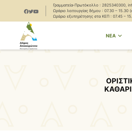
Γραμματεία-Πρωτόκολλο : 2825340300, in
Ωράριο λειτουργίας δήμου : 07.30 – 15.30 
Ωράριο εξυπηρέτησης στα ΚΕΠ : 07.45 – 15
NEA
ΟΡΙΣΤΙ
ΚΑΘΑΡ