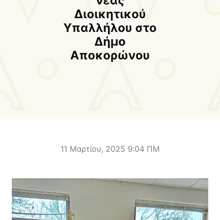
νέας
Δήμαρχος
Αντιδήμαρχοι και
Διοικητικού
Εντεταλμένοι Δημοτικοί
Υπαλλήλου στο
Σύμβουλοι
Δήμο
Δημοτικό Συμβούλιο
Δημοτική Επιτροπή
Αποκορώνου
Δ.Ε. Αρμένων
Δ.Ε. Ασή Γωνιάς
Δ.Ε. Βάμου
Δ.Ε. Γεωργιουπόλεως
Δ.Ε. Κρυονερίδας
Δ.Ε. Φρε
Τουριστική Προβολή
Πολιτιστικές Διαδρομές
Αποκορώνα Χανίων
11 Μαρτίου, 2025 9:04 ΠΜ
Παιδικοί σταθμοί
Κέντρο Δια Βίου Μάθησης
Δήμοσιο Ι.Ε.Κ
ΔΗΜΟΤΙΚΗ ΠΙΝΑΚΟΘΗΚΗ
Αποκορώνου
ΦΡΕ