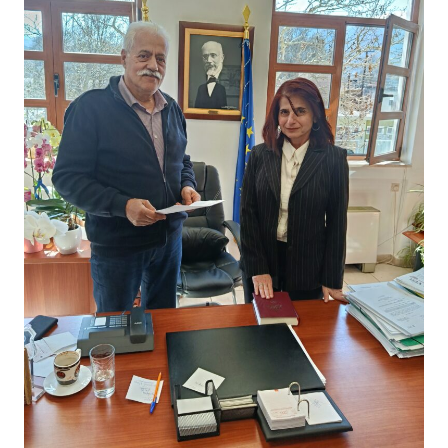
Κέντρο Κοινότητας
Βοήθεια στο Σπίτι
Λαογραφικό Μουσείο
Γαβολοχωρίου