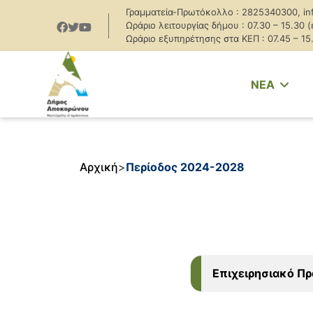
Γραμματεία-Πρωτόκολλο : 2825340300, in
Ωράριο λειτουργίας δήμου : 07.30 – 15.30 
Ωράριο εξυπηρέτησης στα ΚΕΠ : 07.45 – 15
NEA
Αρχική
>
Περίοδος 2024-2028
Επιχειρησιακό Π