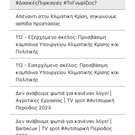
#ΔασικέςΠυρκαγιές #ΤοΓνωρίζεις?
Δήμαρχος
Αντιδήμαρχοι και
Εντεταλμένοι Δημοτικοί
Απέναντι στην Κλιματική Κρίση, σηκώνουμε
Σύμβουλοι
ασπίδα προστασίας
Δημοτικό Συμβούλιο
Δημοτική Επιτροπή
112 - Εξερχόμενο σκέλος: Προσβάσιμη
καμπάνια Υπουργείου Κλιματικής Κρίσης και
Δ.Ε. Αρμένων
Δ.Ε. Ασή Γωνιάς
Πολιτικής
Δ.Ε. Βάμου
Δ.Ε. Γεωργιουπόλεως
112 - Εισερχόμενο σκέλος: Προσβάσιμη
καμπάνια Υπουργείου Κλιματικής Κρίσης και
Δ.Ε. Κρυονερίδας
Δ.Ε. Φρε
Πολιτικής
Τουριστική Προβολή
Πολιτιστικές Διαδρομές
Αποκορώνα Χανίων
Δεν ανάβουμε φωτιά για κανέναν λόγο! |
Αγροτικές Εργασίας | TV spot #Αντιπυρική
Περίοδος 2023
Παιδικοί σταθμοί
Κέντρο Δια Βίου Μάθησης
Δήμοσιο Ι.Ε.Κ
ΔΗΜΟΤΙΚΗ ΠΙΝΑΚΟΘΗΚΗ
Δεν ανάβουμε φωτιά για κανέναν λόγο! |
Αποκορώνου
ΦΡΕ
Barbecue | TV spot #Αντιπυρική Περίοδος