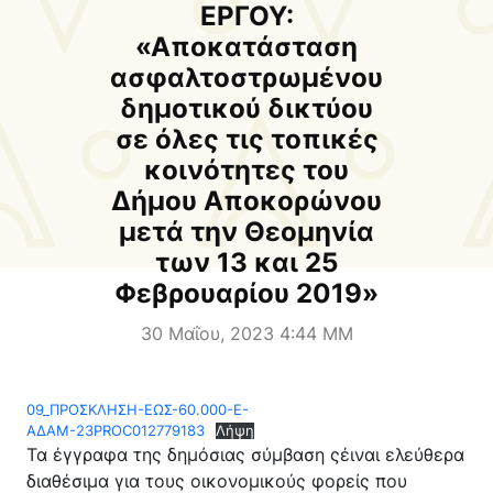
Δήμαρχος
Αντιδήμαρχοι και
ΕΡΓΟΥ:
Εντεταλμένοι Δημοτικοί
«Αποκατάσταση
Σύμβουλοι
ασφαλτοστρωμένου
δημοτικού δικτύου
Δημοτικό Συμβούλιο
Δημοτική Επιτροπή
σε όλες τις τοπικές
κοινότητες του
Δ.Ε. Αρμένων
Δ.Ε. Ασή Γωνιάς
Δήμου Αποκορώνου
Δ.Ε. Βάμου
Δ.Ε. Γεωργιουπόλεως
μετά την Θεομηνία
Δ.Ε. Κρυονερίδας
Δ.Ε. Φρε
των 13 και 25
Φεβρουαρίου 2019»
Τουριστική Προβολή
Πολιτιστικές Διαδρομές
Αποκορώνα Χανίων
30 Μαΐου, 2023 4:44 ΜΜ
Παιδικοί σταθμοί
Κέντρο Δια Βίου Μάθησης
09_ΠΡΟΣΚΛΗΣΗ-ΕΩΣ-60.000-E-
Δήμοσιο Ι.Ε.Κ
ΔΗΜΟΤΙΚΗ ΠΙΝΑΚΟΘΗΚΗ
ΑΔΑΜ-23PROC012779183
Λήψη
Τα έγγραφα της δημόσιας σύμβαση ςέιναι ελεύθερα
Αποκορώνου
ΦΡΕ
διαθέσιμα για τους οικονομικούς φορείς που