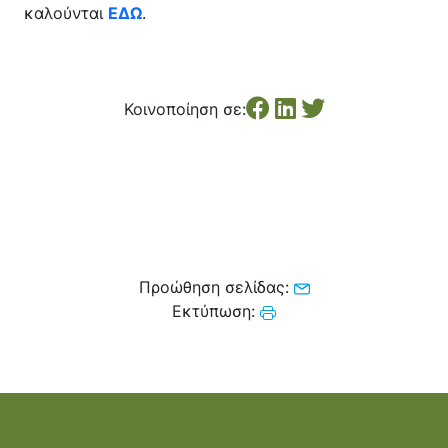
Κέντρο Κοινότητας
Βοήθεια στο Σπίτι
καλούνται
ΕΔΩ
.
Λαογραφικό Μουσείο
Γαβολοχωρίου
Κοινοποίηση σε:
Προώθηση σελίδας:
Εκτύπωση: