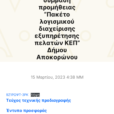
σύμβαση
Δήμαρχος
Αντιδήμαρχοι και
προμήθειας
Εντεταλμένοι Δημοτικοί
“Πακέτο
Σύμβουλοι
λογισμικού
Δημοτικό Συμβούλιο
Δημοτική Επιτροπή
διαχείρισης
εξυπηρέτησης
Δ.Ε. Αρμένων
Δ.Ε. Ασή Γωνιάς
πελατών ΚΕΠ”
Δ.Ε. Βάμου
Δ.Ε. Γεωργιουπόλεως
Δήμου
Αποκορώνου
Δ.Ε. Κρυονερίδας
Δ.Ε. Φρε
Τουριστική Προβολή
Πολιτιστικές Διαδρομές
Αποκορώνα Χανίων
15 Μαρτίου, 2023 4:38 ΜΜ
Παιδικοί σταθμοί
Κέντρο Δια Βίου Μάθησης
9Ζ1ΡΩΨΤ-3ΡΚ
Λήψη
Δήμοσιο Ι.Ε.Κ
ΔΗΜΟΤΙΚΗ ΠΙΝΑΚΟΘΗΚΗ
Τεύχος τεχνικής προδιαγραφής
Αποκορώνου
ΦΡΕ
Έντυπο προσφοράς