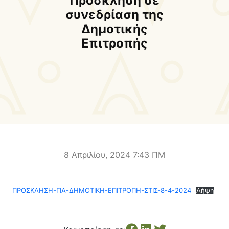
Πρόσκληση σε
Δήμαρχος
Αντιδήμαρχοι και
συνεδρίαση της
Εντεταλμένοι Δημοτικοί
Δημοτικής
Σύμβουλοι
Επιτροπής
Δημοτικό Συμβούλιο
Δημοτική Επιτροπή
Δ.Ε. Αρμένων
Δ.Ε. Ασή Γωνιάς
Δ.Ε. Βάμου
Δ.Ε. Γεωργιουπόλεως
Δ.Ε. Κρυονερίδας
Δ.Ε. Φρε
Τουριστική Προβολή
Πολιτιστικές Διαδρομές
Αποκορώνα Χανίων
8 Απριλίου, 2024 7:43 ΠΜ
Παιδικοί σταθμοί
Κέντρο Δια Βίου Μάθησης
ΠΡΟΣΚΛΗΣΗ-ΓΙΑ-ΔΗΜΟΤΙΚΗ-ΕΠΙΤΡΟΠΗ-ΣΤΙΣ-8-4-2024
Λήψη
Δήμοσιο Ι.Ε.Κ
ΔΗΜΟΤΙΚΗ ΠΙΝΑΚΟΘΗΚΗ
Αποκορώνου
ΦΡΕ