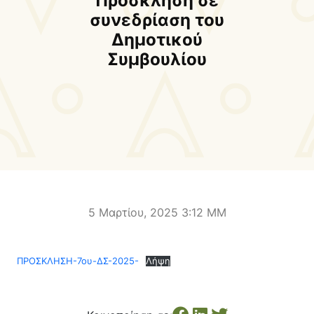
Πρόσκληση σε
Δήμαρχος
Αντιδήμαρχοι και
συνεδρίαση του
Εντεταλμένοι Δημοτικοί
Δημοτικού
Σύμβουλοι
Συμβουλίου
Δημοτικό Συμβούλιο
Δημοτική Επιτροπή
Δ.Ε. Αρμένων
Δ.Ε. Ασή Γωνιάς
Δ.Ε. Βάμου
Δ.Ε. Γεωργιουπόλεως
Δ.Ε. Κρυονερίδας
Δ.Ε. Φρε
Τουριστική Προβολή
Πολιτιστικές Διαδρομές
Αποκορώνα Χανίων
5 Μαρτίου, 2025 3:12 ΜΜ
Παιδικοί σταθμοί
Κέντρο Δια Βίου Μάθησης
ΠΡΟΣΚΛΗΣΗ-7ου-ΔΣ-2025-
Λήψη
Δήμοσιο Ι.Ε.Κ
ΔΗΜΟΤΙΚΗ ΠΙΝΑΚΟΘΗΚΗ
Αποκορώνου
ΦΡΕ