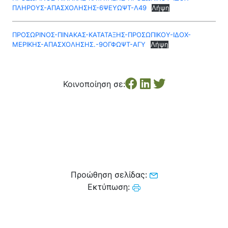
Κέντρο Κοινότητας
Βοήθεια στο Σπίτι
ΠΛΗΡΟΥΣ-ΑΠΑΣΧΟΛΗΣΗΣ-6ΨΕΥΩΨΤ-Λ49
Λήψη
Λαογραφικό Μουσείο
ΠΡΟΣΩΡΙΝΟΣ-ΠΙΝΑΚΑΣ-ΚΑΤΑΤΑΞΗΣ-ΠΡΟΣΩΠΙΚΟΥ-ΙΔΟΧ-
Γαβολοχωρίου
ΜΕΡΙΚΗΣ-ΑΠΑΣΧΟΛΗΣΗΣ.-9ΟΓΦΩΨΤ-ΑΓΥ
Λήψη
Κοινοποίηση σε:
Προώθηση σελίδας:
Εκτύπωση: