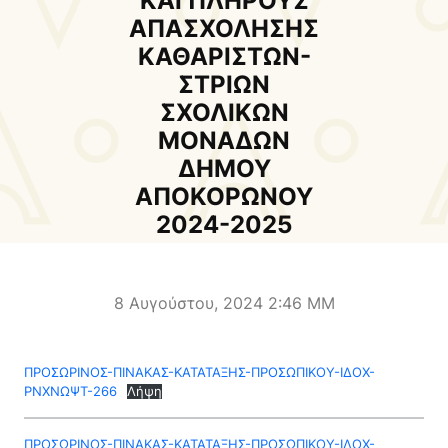
ΚΑΙ ΠΛΗΡΟΥΣ
Δήμαρχος
Αντιδήμαρχοι και
ΑΠΑΣΧΟΛΗΣΗΣ
Εντεταλμένοι Δημοτικοί
ΚΑΘΑΡΙΣΤΩΝ-
Σύμβουλοι
ΣΤΡΙΩΝ
Δημοτικό Συμβούλιο
Δημοτική Επιτροπή
ΣΧΟΛΙΚΩΝ
ΜΟΝΑΔΩΝ
Δ.Ε. Αρμένων
Δ.Ε. Ασή Γωνιάς
ΔΗΜΟΥ
Δ.Ε. Βάμου
Δ.Ε. Γεωργιουπόλεως
ΑΠΟΚΟΡΩΝΟΥ
2024-2025
Δ.Ε. Κρυονερίδας
Δ.Ε. Φρε
Τουριστική Προβολή
Πολιτιστικές Διαδρομές
Αποκορώνα Χανίων
8 Αυγούστου, 2024 2:46 ΜΜ
Παιδικοί σταθμοί
Κέντρο Δια Βίου Μάθησης
ΠΡΟΣΩΡΙΝΟΣ-ΠΙΝΑΚΑΣ-ΚΑΤΑΤΑΞΗΣ-ΠΡΟΣΩΠΙΚΟΥ-ΙΔΟΧ-
Δήμοσιο Ι.Ε.Κ
ΔΗΜΟΤΙΚΗ ΠΙΝΑΚΟΘΗΚΗ
ΡΝΧΝΩΨΤ-266
Λήψη
Αποκορώνου
ΦΡΕ
ΠΡΟΣΩΡΙΝΟΣ-ΠΙΝΑΚΑΣ-ΚΑΤΑΤΑΞΗΣ-ΠΡΟΣΩΠΙΚΟΥ-ΙΔΟΧ-