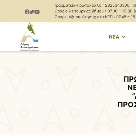
Γραμματεία-Πρωτόκολλο : 2825340300, in
Ωράριο λειτουργίας δήμου : 07.30 – 15.30 
Ωράριο εξυπηρέτησης στα ΚΕΠ : 07.45 – 15
NEA
ΠΡ
Ν
ΠΡΟ