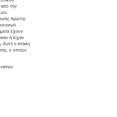
 από την
ήμου
ρινής πρώτης
ανονισμό
ημεία έχουν
ύσαν ή είχαν
. Αυτή η στάση
σης, ο οποίος
υνατών