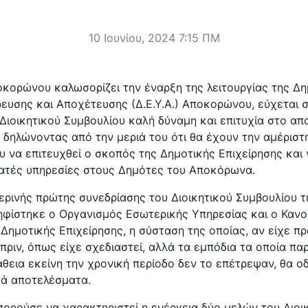
10 Ιουνίου, 2024 7:15 ΠΜ
κορώνου καλωσορίζει την έναρξη της λειτουργίας της Δη
ρευσης και Αποχέτευσης (Δ.Ε.Υ.Α.) Αποκορώνου, εύχεται 
 Διοικητικού Συμβουλίου καλή δύναμη και επιτυχία στο απ
 δηλώνοντας από την μεριά του ότι θα έχουν την αμέρισ
υ να επιτευχθεί ο σκοπός της Δημοτικής Επιχείρησης κα
νατές υπηρεσίες στους Δημότες του Αποκόρωνα.
ερινής πρώτης συνεδρίασης του Διοικητικού Συμβουλίου τη
φίστηκε ο Οργανισμός Εσωτερικής Υπηρεσίας και ο Κανο
 Δημοτικής Επιχείρησης, η σύσταση της οποίας, αν είχε π
πριν, όπως είχε σχεδιαστεί, αλλά τα εμπόδια τα οποία π
θεια εκείνη την χρονική περίοδο δεν το επέτρεψαν, θα 
κά αποτελέσματα.
ορούσε να χαρακτηριστεί η ενέργεια δύο μελών του Διοι