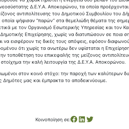
νεοσύστατης Δ.Ε.Υ.Α. Αποκορώνου, τα οποία προέρχονται
είζονος αντιπολίτευσης του Δημοτικού Συμβουλίου του Δ
 οποία ψήφισαν “παρών” στα θεμελιώδη θέματα της σημε
ετικά με τον Οργανισμό Εσωτερικής Υπηρεσίας και τον Κ
 Δημοτικής Επιχείρησης, χωρίς να διατυπώσουν σε ποια σ
ι να εισφέρουν τις δικές τους απόψεις, εφόσον διαφωνο
ομένου ότι χωρίς τα ανωτέρω δεν υφίσταται η Επιχείρηση
την τοποθέτηση του επικεφαλής της μείζονος αντιπολίτευ
στοίχημα την καλή λειτουργία της Δ.Ε.Υ.Α. Αποκορώνου.
ωμένοι στον κοινό στόχο: την παροχή των καλύτερων δ
ς Δημότες μας και έμπρακτα το αποδεικνύουμε.
Κοινοποίηση σε: