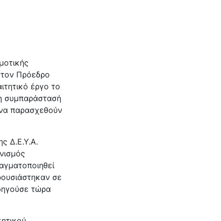
μοτικής
στον Πρόεδρο
αιτητικό έργο το
τη συμπαράστασή
ι να παρασχεθούν
ς Δ.Ε.Υ.Α.
νισμός
ραγματοποιηθεί
αρουσιάστηκαν σε
οδηγούσε τώρα
κητικού