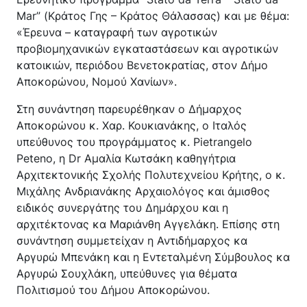
Κέντρο Κοινότητας
Βοήθεια στο Σπίτι
Mar” (Κράτος Γης – Κράτος Θάλασσας) και με θέμα:
«Έρευνα – καταγραφή των αγροτικών
Λαογραφικό Μουσείο
προβιομηχανικών εγκαταστάσεων και αγροτικών
Γαβολοχωρίου
κατοικιών, περιόδου Βενετοκρατίας, στον Δήμο
Αποκορώνου, Νομού Χανίων».
Στη συνάντηση παρευρέθηκαν ο Δήμαρχος
Αποκορώνου κ. Χαρ. Κουκιανάκης, ο Ιταλός
υπεύθυνος του προγράμματος κ. Pietrangelo
Peteno, η Dr Αμαλία Κωτσάκη καθηγήτρια
Αρχιτεκτονικής Σχολής Πολυτεχνείου Κρήτης, ο κ.
Μιχάλης Ανδριανάκης Αρχαιολόγος και άμισθος
ειδικός συνεργάτης του Δημάρχου και η
αρχιτέκτονας κα Μαριάνθη Αγγελάκη. Επίσης στη
συνάντηση συμμετείχαν η Αντιδήμαρχος κα
Αργυρώ Μπενάκη και η Εντεταλμένη Σύμβουλος κα
Αργυρώ Σουχλάκη, υπεύθυνες για θέματα
Πολιτισμού του Δήμου Αποκορώνου.