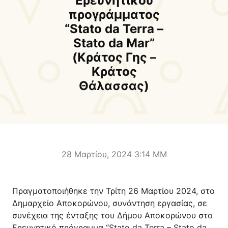
Ερευνητικού
Δήμαρχος
Αντιδήμαρχοι και
προγράμματος
Εντεταλμένοι Δημοτικοί
“Stato da Terra –
Σύμβουλοι
Stato da Mar”
Δημοτικό Συμβούλιο
Δημοτική Επιτροπή
(Κράτος Γης –
Κράτος
Δ.Ε. Αρμένων
Δ.Ε. Ασή Γωνιάς
Θάλασσας)
Δ.Ε. Βάμου
Δ.Ε. Γεωργιουπόλεως
Δ.Ε. Κρυονερίδας
Δ.Ε. Φρε
Τουριστική Προβολή
Πολιτιστικές Διαδρομές
Αποκορώνα Χανίων
28 Μαρτίου, 2024 3:14 ΜΜ
Παιδικοί σταθμοί
Κέντρο Δια Βίου Μάθησης
Πραγματοποιήθηκε την Τρίτη 26 Μαρτίου 2024, στο
Δήμοσιο Ι.Ε.Κ
ΔΗΜΟΤΙΚΗ ΠΙΝΑΚΟΘΗΚΗ
Δημαρχείο Αποκορώνου, συνάντηση εργασίας, σε
Αποκορώνου
ΦΡΕ
συνέχεια της ένταξης του Δήμου Αποκορώνου στο
Ερευνητικό πρόγραμμα “Stato da Terra – Stato da