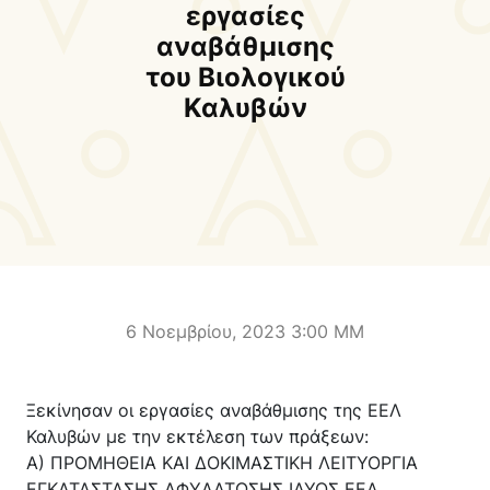
Δήμαρχος
Αντιδήμαρχοι και
εργασίες
Εντεταλμένοι Δημοτικοί
αναβάθμισης
Σύμβουλοι
του Βιολογικού
Καλυβών
Δημοτικό Συμβούλιο
Δημοτική Επιτροπή
Δ.Ε. Αρμένων
Δ.Ε. Ασή Γωνιάς
Δ.Ε. Βάμου
Δ.Ε. Γεωργιουπόλεως
Δ.Ε. Κρυονερίδας
Δ.Ε. Φρε
Τουριστική Προβολή
Πολιτιστικές Διαδρομές
Αποκορώνα Χανίων
6 Νοεμβρίου, 2023 3:00 ΜΜ
Παιδικοί σταθμοί
Κέντρο Δια Βίου Μάθησης
Ξεκίνησαν οι εργασίες αναβάθμισης της ΕΕΛ
Δήμοσιο Ι.Ε.Κ
ΔΗΜΟΤΙΚΗ ΠΙΝΑΚΟΘΗΚΗ
Καλυβών με την εκτέλεση των πράξεων:
Αποκορώνου
ΦΡΕ
Α) ΠΡΟΜΗΘΕΙΑ ΚΑΙ ΔΟΚΙΜΑΣΤΙΚΗ ΛΕΙΤΥΟΡΓΙΑ
ΕΓΚΑΤΑΣΤΑΣΗΣ ΑΦΥΔΑΤΩΣΗΣ ΙΛΥΟΣ ΕΕΛ