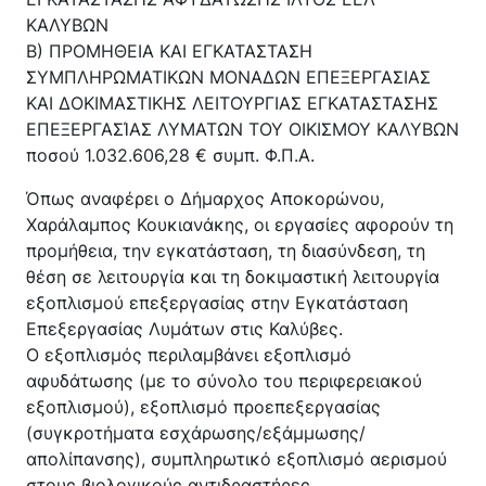
Κέντρο Κοινότητας
Βοήθεια στο Σπίτι
ΚΑΛΥΒΩΝ
Β) ΠΡΟΜΗΘΕΙΑ ΚΑΙ ΕΓΚΑΤΑΣΤΑΣΗ
Λαογραφικό Μουσείο
ΣΥΜΠΛΗΡΩΜΑΤΙΚΩΝ ΜΟΝΑΔΩΝ ΕΠΕΞΕΡΓΑΣΙΑΣ
Γαβολοχωρίου
ΚΑΙ ΔΟΚΙΜΑΣΤΙΚΗΣ ΛΕΙΤΟΥΡΓΙΑΣ ΕΓΚΑΤΑΣΤΑΣΗΣ
ΕΠΕΞΕΡΓΑΣΊΑΣ ΛΥΜΑΤΩΝ ΤΟΥ ΟΙΚΙΣΜΟΥ ΚΑΛΥΒΩΝ
ποσού 1.032.606,28 € συμπ. Φ.Π.Α.
Όπως αναφέρει ο Δήμαρχος Αποκορώνου,
Χαράλαμπος Κουκιανάκης, οι εργασίες αφορούν τη
προμήθεια, την εγκατάσταση, τη διασύνδεση, τη
θέση σε λειτουργία και τη δοκιμαστική λειτουργία
εξοπλισμού επεξεργασίας στην Εγκατάσταση
Επεξεργασίας Λυμάτων στις Καλύβες.
Ο εξοπλισμός περιλαμβάνει εξοπλισμό
αφυδάτωσης (με το σύνολο του περιφερειακού
εξοπλισμού), εξοπλισμό προεπεξεργασίας
(συγκροτήματα εσχάρωσης/εξάμμωσης/
απολίπανσης), συμπληρωτικό εξοπλισμό αερισμού
στους βιολογικούς αντιδραστήρες,