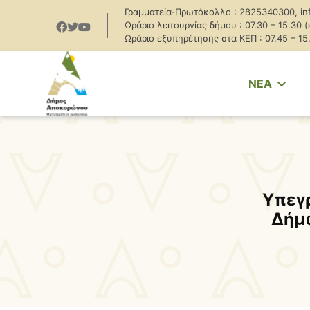
Γραμματεία-Πρωτόκολλο : 2825340300, in
Ωράριο λειτουργίας δήμου : 07.30 – 15.30 
Ωράριο εξυπηρέτησης στα ΚΕΠ : 07.45 – 15
NEA
Υπεγ
Δήμ