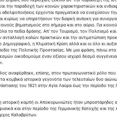
αι την παραδοχή των κοινών χαρακτηριστικών και ενδιαφ
οι αδελφοποιήσεις έρχονται πραγματικά να ενισχύσουν τ
ι κυρίως να υπηρετήσουν την διαρκή ανάγκη για συνεργασ
κοινούς βηματισμούς στο σήμερα και στο αύριο. Για κοινο
 όλα τα πεδία δράσης. Απ’ τον Τουρισμό, τον Πολιτισμό και
ν ανταλλαγή καλών πρακτικών και την αντιμετώπιση προ
 Δημογραφικό, η Κλιματική Κρίση αλλά και οι όλο κι αυξ
πεδίο της Πολιτικής Προστασίας. Με μια φράση, πάνω στα
δεσμών οικοδομούμε έναν εξίσου ισχυρό δεσμό συγγένεια
».
λος αναφέρθηκε, επίσης, στον πρωταγωνιστικό ρόλο που 
 τα κομβικά ιστορικά γεγονότα των τελευταίων δυο αιώνων
άστασης του 1821 στην Αγία Λαύρα έως την περίοδο της 
μη ιστορική καμπή οι Αποκορωνιώτες ήταν μπροστάρηδες 
φυσικά και στην περίοδο της Γερμανικής Κατοχής και της 
ρχος Καλαβρύτων.