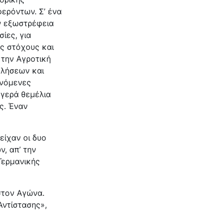
ερόντων. Σ’ ένα
ην εξωστρέφεια
ίες, για
ύς στόχους και
 την Αγροτική
κλήσεων και
ανόμενες
 γερά θεμέλια
ς. Έναν
είχαν οι δυο
, απ’ την
Γερμανικής
στον Αγώνα.
Αντίστασης»,