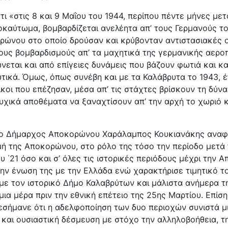
ι «στις 8 και 9 Μαΐου του 1944, περίπου πέντε μήνες μετ
οκαύτωμα, βομβαρδίζεται ανελέητα απ’ τους Γερμανούς τ
ώνου στο οποίο δρούσαν και κρύβονταν αντιστασιακές 
ους βομβαρδισμούς απ’ τα μαχητικά της γερμανικής αερο
νεται και από επίγειες δυνάμεις που βάζουν φωτιά και 
ικά. Όμως, όπως συνέβη και με τα Καλάβρυτα το 1943, έ
κοι που επέζησαν, μέσα απ’ τις στάχτες βρίσκουν τη δύνα
υχικά αποθέματα να ξαναχτίσουν απ’ την αρχή το χωριό κ
υ ο Δήμαρχος Αποκορώνου Χαράλαμπος Κουκιανάκης αναφ
μή της Αποκορώνου, στο ρόλο της τόσο την περίοδο μετά 
 ΄21 όσο και σ’ όλες τις ιστορικές περιόδους μέχρι την 
την ένωση της με την Ελλάδα ενώ χαρακτήρισε τιμητικό τ
με τον ιστορικό Δήμο Καλαβρύτων και μάλιστα ανήμερα τ
μια μέρα πριν την εθνική επέτειο της 25ης Μαρτίου. Επίσης
εσήμανε ότι η αδελφοποίηση των δυο περιοχών συνιστά μ
και ουσιαστική δέσμευση με στόχο την αλληλοβοήθεια, τ