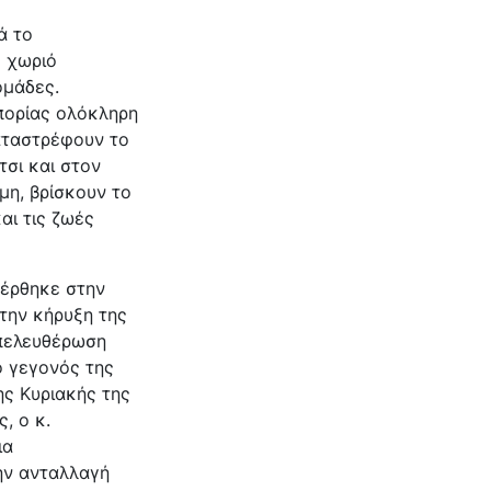
ά το
ο χωριό
ομάδες.
πορίας ολόκληρη
καταστρέφουν το
τσι και στον
μη, βρίσκουν το
αι τις ζωές
έρθηκε στην
την κήρυξη της
Απελευθέρωση
ο γεγονός της
ης Κυριακής της
, ο κ.
ια
ην ανταλλαγή