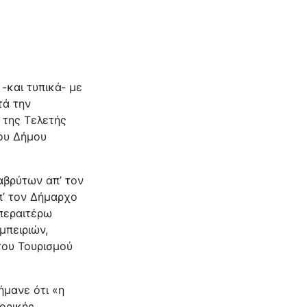
-και τυπικά- με
τά την
 της Τελετής
ου Δήμου
βρύτων απ’ τον
’ τον Δήμαρχο
 περαιτέρω
μπειριών,
του Τουρισμού
μανε ότι «η
τορικής