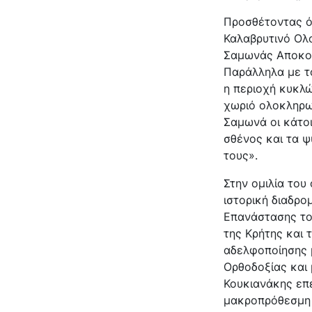
Προσθέτοντας ότ
Καλαβρυτινό Ολ
Σαμωνάς Αποκορ
Παράλληλα με τ
η περιοχή κυκλώ
χωριό ολοκληρωτ
Σαμωνά οι κάτοι
σθένος και τα ψ
τους».
Στην ομιλία το
ιστορική διαδρο
Επανάστασης του
της Κρήτης και 
αδελφοποίησης 
Ορθοδοξίας και 
Κουκιανάκης επ
μακροπρόθεσμη 