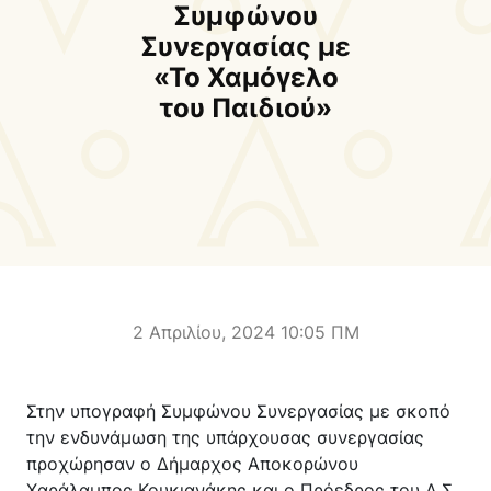
Δήμαρχος
Αντιδήμαρχοι και
Συμφώνου
Εντεταλμένοι Δημοτικοί
Συνεργασίας με
Σύμβουλοι
«Το Χαμόγελο
του Παιδιού»
Δημοτικό Συμβούλιο
Δημοτική Επιτροπή
Δ.Ε. Αρμένων
Δ.Ε. Ασή Γωνιάς
Δ.Ε. Βάμου
Δ.Ε. Γεωργιουπόλεως
Δ.Ε. Κρυονερίδας
Δ.Ε. Φρε
Τουριστική Προβολή
Πολιτιστικές Διαδρομές
Αποκορώνα Χανίων
2 Απριλίου, 2024 10:05 ΠΜ
Παιδικοί σταθμοί
Κέντρο Δια Βίου Μάθησης
Στην υπογραφή Συμφώνου Συνεργασίας με σκοπό
Δήμοσιο Ι.Ε.Κ
ΔΗΜΟΤΙΚΗ ΠΙΝΑΚΟΘΗΚΗ
την ενδυνάμωση της υπάρχουσας συνεργασίας
Αποκορώνου
ΦΡΕ
προχώρησαν ο Δήμαρχος Αποκορώνου
Χαράλαμπος Κουκιανάκης και ο Πρόεδρος του Δ.Σ.